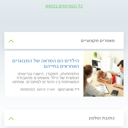
כל הפורומים בנושא
מאמרים מקצועיים
הילדים הם המראה של המבוגרים
האחראים בחייהם
התפתחותו, תפקודו, הישגיו ובריאותו
הנפשית של הילד מושפעים מהעבודה
המשותפת בין ההורים למחנכים. שוחחנו
עם ד"ר רבקה מרום, פאראפסיכולוגית,
מנתחת התנהגות ויועצת חינוכית, על
ד"ר מרום רבקה
תאריך פרסום: 28/09/2021
הקשר בין הורים, ילדים ומורים ועל מה
שביניהם
כתובת וטלפון