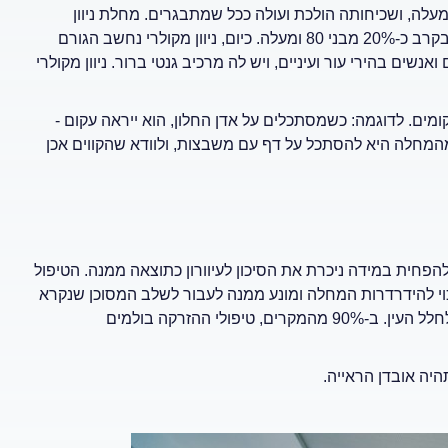
ה כן היא - מחלה שנחשבת נפוצה ביותר בקרב אנשים בני 60 ומעלה, ושכיחותה הולכת ועולה ככל שמתבגרים. מחלת ניוון
מקולרי תלוי גיל מאובחנת בקרב 7%-10% מהאנשים אחרי גיל 60 ובקרב כ-20% מבני 80 ומעלה. כיום, ניוון מקולרי נחשב הגורם
 ואנשים בהירי עור ועיניים, ויש לה מרכיב גנטי ברור. ניוון מקולרי
מים. לדוגמה: כשמסתכלים על אדן החלון, הוא ייראה עקום -
מהמחלה היא להסתכל על דף עם משבצות, ולוודא שהקווים אכן
חית במידה ניכרת את הסיכון לעיוורון כתוצאה ממנה. הטיפול
כוי להידרדרות המחלה ומונע ממנה לעבור לשלב המסוכן שנקרא
השלב "הרטוב". הטיפול בשלב "הרטוב" הוא בהזרקות של חומרים לחלל העין. ב-90% מהמקרים, טיפולי ההזרקה בולמים