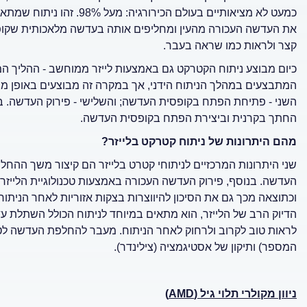
כמעט לא מציאותיים בעולם ה
את העדשה העכורה מהעין ומחליפים אותה בעדשה מלאכותית שקופה.
קצר ולראות כמו שראה בעבר.
כיום מבוצע ניתוח הקטרקט גם באמצעות לייזר ממוחשב - ההליך המת
המתבצעים במהלך הניתוח הידני, אך במקרה זה מבוצעים באופן ממו
השני - פתיחת הפתח בקופסית העדשה; והשלישי - פירוק העדשה. ביצ
החתך בקרנית וביצירת הפתח בקופסית העדשה.
מהם היתרונות של ניתוח קטרקט בלייזר?
שני היתרונות המרכזיים לניתוחי קטרט בלייזר הם קיצור משך ההח
העדשה. בנוסף, פירוק העדשה העכורה באמצעות טכנולוגיית הלייזר
וכתוצאה מכך גם את הסיכון להיווצרות בצקות אזוריות לאחר הניתוח.
הדיוק הרב של הלייזר, הוא מתאים במיוחד לניתוח הכולל השתלת עדש
לראות טוב לקרוב ולרחוק לאחר הניתוח. מעבר להחלפת העדשה לטיפ
המספר) ותיקון של אסטיגמציה (צילינדר).
ניוון מקולרי תלוי גיל (
AMD
)