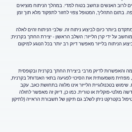
כירורגיה: מעל 98%. זהו ניתוח שמתאים לרוב האנשים ונחשב בטוח למדי. במהלך הניתוח מוציאים
 בתום התהליך, המטופל צפוי לחזור לתפקוד מלא תוך זמן
קדם ביותר כיום לביצוע ניתוח זה. שלבי הניתוח זהים לאלה
חשב על ידי קרן הלייזר: השלב הראשון - יצירת החתך בקרנית;
וע הניתוח בלייזר מאפשר דיוק רב יותר בכל הנוגע למיקום
למה והאפשרות לדיוק מרבי ביצירת החתך בקרנית ובקופסית
, מפחית משמעותית את הסיכוי לפגיעה בתאי האנדותל בקרנית,
 שימוש בטכנולוגיית הלייזר אינו מלווה בתחושת כאב. עקב
ה מולטי-פוקלית או טורית. כמו כן, דיוק זה מאפשר לחולה
ול בקטרקט ניתן לשלב גם תיקון של תשבורת הראייה (לתיקון