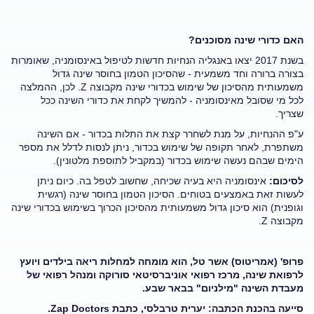
האם כדורי שינה מסוכנים?
בשנת 2017 יצאו באנגליה הנחיות חדשות לטיפול באינסומניה, שאומרות
בצורה ברורה וחד משמעית - שהסיכון הטמון בחוסר שינה גדול
משמעותית מהסיכון של שימוש בכדורי שינה מקבוצה
Z
. לכן, ההמלצה
לכל מי שסובל מאינסומניה - להמשיך לקחת את כדורי השינה ככל
שצריך.
ע"פ ההנחיות, על מנת לשחרר קצת את התלות בכדור - אם השינה
משתפרת, לאחר תקופה של שימוש בכדור, ניתן לנסות לדלל את מספר
הימים שבהם נעשה שימוש בכדור (במקביל לתוספת מלטונין).
לסיכום:
אינסומניה היא בעיה שכיחה, שחשוב לטפל בה. כיום ניתן
לעשות זאת באמצעים בטוחים. הסיכון הטמון בחוסר שינה (רגשית
וגופנית) הוא סיכון גדול משמעותית מהסיכון הכרוך בשימוש בכדורי שינה
מקבוצה
Z
.
פרופ' (אמריטוס) אשר טל, הוא מומחה למחלות ריאה בילדים ויועץ
לרפואת שינה, מרכז רפואי אוניברסיטאי סורוקה ומנהל רפואי של
מעבדת השינה "מילניום" בבאר שבע.
סייעה בהכנת הכתבה: יערית טרבלסי, כתבת
Zap Doctors
.