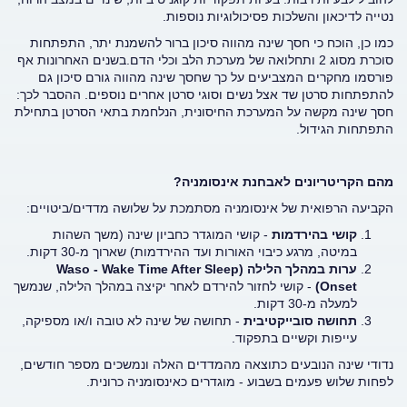
נטייה לדיכאון והשלכות פסיכולוגיות נוספות.
כמו כן, הוכח כי חסך שינה מהווה סיכון ברור להשמנת יתר, התפתחות
סוכרת מסוג 2 ותחלואה של מערכת הלב וכלי הדם.בשנים האחרונות אף
פורסמו מחקרים המצביעים על כך שחסך שינה מהווה גורם סיכון גם
להתפתחות סרטן שד אצל נשים וסוגי סרטן אחרים נוספים. ההסבר לכך:
חסך שינה מקשה על המערכת החיסונית, הנלחמת בתאי הסרטן בתחילת
התפתחות הגידול.
מהם הקריטריונים לאבחנת אינסומניה?
הקביעה הרפואית של אינסומניה מסתמכת על שלושה מדדים/ביטויים:
קושי בהירדמות
- קושי המוגדר כחביון שינה (משך השהות
במיטה, מרגע כיבוי האורות ועד ההירדמות) שארוך מ-30 דקות.
ערות במהלך הלילה (
Waso - Wake Time After Sleep
Onset
)
- קושי לחזור להירדם לאחר יקיצה במהלך הלילה, שנמשך
למעלה מ-30 דקות.
תחושה סובייקטיבית
- תחושה של שינה לא טובה ו/או מספיקה,
עייפות וקשיים בתפקוד.
נדודי שינה הנובעים כתוצאה מהמדדים האלה ונמשכים מספר חודשים,
לפחות שלוש פעמים בשבוע - מוגדרים כאינסומניה כרונית.