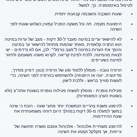
לטיפול באינסומניה. כך, למשל:
שעות השכבה והשכמה קבועות יחסית.
הימנעות מקפה, תה וכל משקה המכיל קפאין כשלוש שעות לפני
השינה.
לא להישאר ערים במיטה מעבר ל-30 דקות - מצב של ערות במיטה
הוא התניה קלאסית, מאחר שהמוח מתרגל להישאר ער במיטה
והופך את הערות במיטה ל"מצב נורמלי". לכן, אם לא נרדמים - יש
לצאת מהמיטה, ללכת לפינת קריאה, לקרוא משהו משעמם ולחזור
למיטה כשעייפים.
הרפיה טובה - מומלץ ללמוד סוג של הרפיה (כגון: דמיון מודרך,
מדיטציה, יוגה או היפנוזה) ולהשתמש בהרפיה לפני השינה, כדי
לעשות סוויץ' בראש - וללכת לישון .
פעילות גופנית - מומלץ לעשות פעילות גופנית בשעות אחה"צ (ולא
בשעות הערב המאוחרות).
להימנע משנת צהריים הנמשכת יותר מחצי שעה - הוכח כי שינה
במשך למעלה מ-30 דקות במהלך היום דוחה משמעותית את
שעת ההירדמות.
להימנע משתיית אלכוהול - אלכוהול אמנם משרה תחושה של
עייפות, אך מקלקל וקוטע את השינה.