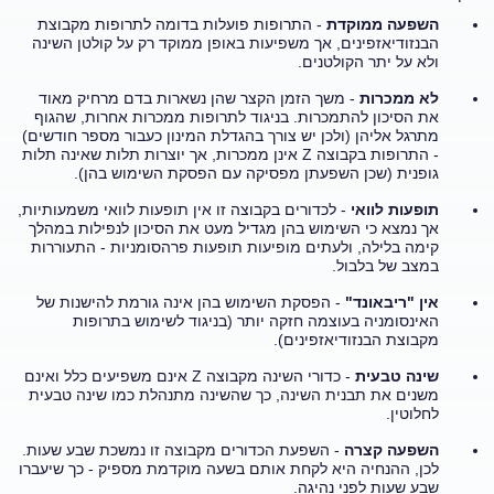
השפעה ממוקדת
- התרופות פועלות בדומה לתרופות מקבוצת
הבנזודיאזפינים, אך משפיעות באופן ממוקד רק על קולטן השינה
ולא על יתר הקולטנים.
לא ממכרות
- משך הזמן הקצר שהן נשארות בדם מרחיק מאוד
את הסיכון להתמכרות. בניגוד לתרופות ממכרות אחרות, שהגוף
מתרגל אליהן (ולכן יש צורך בהגדלת המינון כעבור מספר חודשים)
- התרופות בקבוצה
Z
אינן ממכרות, אך יוצרות תלות שאינה תלות
גופנית (שכן השפעתן מפסיקה עם הפסקת השימוש בהן).
תופעות לוואי
- לכדורים בקבוצה זו אין תופעות לוואי משמעותיות,
אך נמצא כי השימוש בהן מגדיל מעט את הסיכון לנפילות במהלך
קימה בלילה, ולעתים מופיעות תופעות פרהסומניות - התעוררות
במצב של בלבול.
אין "ריבאונד"
- הפסקת השימוש בהן אינה גורמת להישנות של
האינסומניה בעוצמה חזקה יותר (בניגוד לשימוש בתרופות
מקבוצת הבנזודיאזפינים).
שינה טבעית
- כדורי השינה מקבוצה
Z
אינם משפיעים כלל ואינם
משנים את תבנית השינה, כך שהשינה מתנהלת כמו שינה טבעית
לחלוטין.
השפעה קצרה
- השפעת הכדורים מקבוצה זו נמשכת שבע שעות.
לכן, ההנחיה היא לקחת אותם בשעה מוקדמת מספיק - כך שיעברו
שבע שעות לפני נהיגה.