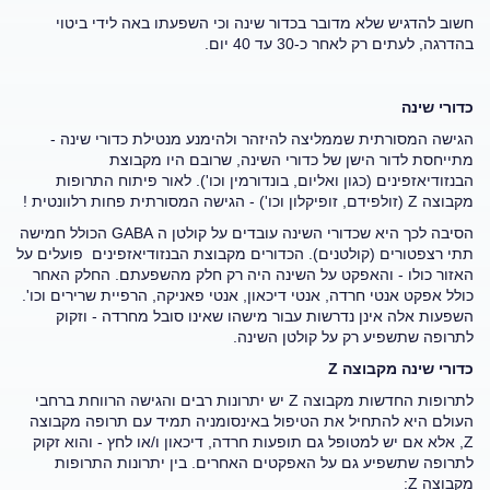
חשוב להדגיש שלא מדובר בכדור שינה וכי השפעתו באה לידי ביטוי
בהדרגה, לעתים רק לאחר כ-30 עד 40 יום.
כדורי שינה
הגישה המסורתית שממליצה להיזהר ולהימנע מנטילת כדורי שינה -
מתייחסת לדור הישן של כדורי השינה, שרובם היו מקבוצת
הבנזודיאזפינים (כגון ואליום, בונדורמין וכו'). לאור פיתוח התרופות
מקבוצה
Z
(זולפידם, זופיקלון וכו') - הגישה המסורתית פחות רלוונטית !
הסיבה לכך היא שכדורי השינה עובדים על קולטן ה
GABA
הכולל חמישה
תתי רצפטורים (קולטנים). הכדורים מקבוצת הבנזודיאזפינים פועלים על
האזור כולו - והאפקט על השינה היה רק חלק מהשפעתם. החלק האחר
כולל אפקט אנטי חרדה, אנטי דיכאון, אנטי פאניקה, הרפיית שרירים וכו'.
השפעות אלה אינן נדרשות עבור מישהו שאינו סובל מחרדה - וזקוק
לתרופה שתשפיע רק על קולטן השינה.
כדורי שינה מקבוצה
Z
לתרופות החדשות מקבוצה
Z
יש יתרונות רבים והגישה הרווחת ברחבי
העולם היא להתחיל את הטיפול באינסומניה תמיד עם תרופה מקבוצה
Z
, אלא אם יש למטופל גם תופעות חרדה, דיכאון ו/או לחץ - והוא זקוק
לתרופה שתשפיע גם על האפקטים האחרים. בין יתרונות התרופות
מקבוצה
Z
: