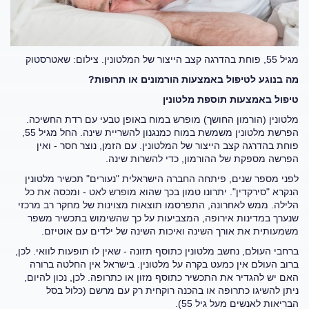
מגיל 55, פוחת בהדרגה קצב הייצור של המלטונין. צילום: שאטרסטוק
מה בנוגע לטיפול באמצעות הורמונים או תרופות?
טיפול באמצעות תוספת מלטונין
מלטונין (הורמון החושך) מופרש במוח באופן טבעי עם רדת החשיכה.
הפרשת מלטונין משמשת במוח כמנגנון להשריית שינה. החל מגיל 55,
פוחת בהדרגה קצב הייצור של המלטונין. עם הזמן, נוצר חסר - ואין
הפרשה מספקת של ההורמון, כדי להשרות שינה.
לפני מספר שנים, פיתחה החברה הישראלית "נעורים" תכשיר מלטונין
הנקרא "סירקדין". יתרונו טמון בכך שהוא מופרש לאט - ומכסה את כל
הלילה. ממש לאחרונה, התפרסמו תוצאות מצוינות של מחקר רב מרכזי
שנערך במדינות אירופה, המצביעות על כך שהשימוש בתכשיר משפר
משמעותית את אורך השינה ואיכות השינה של ילדים עם אוטיזם.
ברחבי העולם, נחשב מלטונין כתוסף תזונה - שאין לו תופעות לוואי. לכן,
ברוב העולם אין כמעט בקרה על מלטונין. בישראל אין החלטה ברורה
האם יש להגדיר את התכשיר כתוסף מזון או כתרופה. לכן, נכון להיום,
ניתן להשיגו כתרופה או בהכנה רוקחית רק עם מרשם (כלול בסל
הבריאות לאנשים מעל גיל 55).