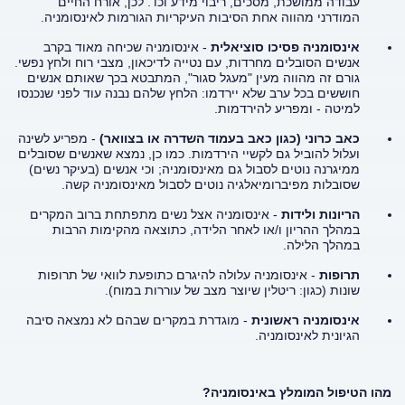
עבודה ממושכת, מסכים, ריבוי מידע וכו'. לכן, אורח החיים
המודרני מהווה אחת הסיבות העיקריות הגורמות לאינסומניה.
אינסומניה פסיכו סוציאלית
- אינסומניה שכיחה מאוד בקרב
אנשים הסובלים מחרדות, עם נטייה לדיכאון, מצבי רוח ולחץ נפשי.
גורם זה מהווה מעין "מעגל סגור", המתבטא בכך שאותם אנשים
חוששים בכל ערב שלא יירדמו: הלחץ שלהם נבנה עוד לפני שנכנסו
למיטה - ומפריע להירדמות.
כאב כרוני (כגון כאב בעמוד השדרה או בצוואר)
- מפריע לשינה
ועלול להוביל גם לקשיי הירדמות. כמו כן, נמצא שאנשים שסובלים
ממיגרנה נוטים לסבול גם מאינסומניה; וכי אנשים (בעיקר נשים)
שסובלות מפיברומיאלגיה נוטים לסבול מאינסומניה קשה.
הריונות ולידות
- אינסומניה אצל נשים מתפתחת ברוב המקרים
במהלך ההריון ו/או לאחר הלידה, כתוצאה מהקימות הרבות
במהלך הלילה.
תרופות
- אינסומניה עלולה להיגרם כתופעת לוואי של תרופות
שונות (כגון: ריטלין שיוצר מצב של עוררות במוח).
אינסומניה ראשונית
- מוגדרת במקרים שבהם לא נמצאה סיבה
הגיונית לאינסומניה.
מהו הטיפול המומלץ באינסומניה?