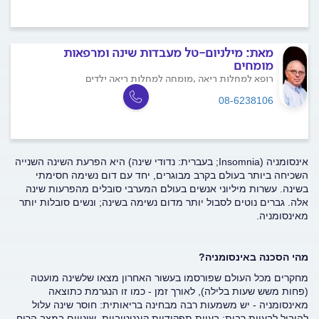
מאת:
מילניום-טל מעבדות שינה ומרפאות
מומחים
רופא למחלות ריאה ,מומחה למחלות ריאה ילדים
08-6238106
אינסומניה (
Insomnia
; בעברית: נדודי שינה) היא הפרעת השינה השנייה
השכיחה ביותר בעולם בקרב מבוגרים, יחד עם דום נשימה חסימתי
בשינה. עשרות מיליוני אנשים בעולם המערבי סובלים מהפרעות שינה
אלה. גברים נוטים לסבול יותר מדום נשימה בשינה; ונשים סובלות יותר
מאינסומניה.
מהי הסכנה באינסומניה?
מחקרים מכל העולם שפורסמו בעשור האחרון מצאו שלשינה מועטה
(פחות משש שעות בלילה), לאורך זמן - כמו זו הנגרמת כתוצאה
מאינסומניה - יש משמעות רבה מבחינה בריאותית: חוסר שינה עלול
להוביל לבעיות רבות: בעיות תפקודיות קוגניטיביות, שינויים במצב הרוח,