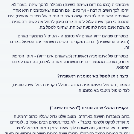
אינסומניה (כמו גם דום נשימה בשינה) מובילה לחסך שינה. בעבר לא
ייחסו לכך חשיבות רבה - אך כיום, עם ההבנה שאינסומניה היא אחד
הגורמים השכיחים לפגיעה קשה באיכות החיים של מיליוני אנשים; ועם
ההבנה כי חסך שינה עלול להוות גורם סיכון לתחלואה קשה ורב גונית -
נחשבת אינסומניה לתופעה שכיחה, שחיוני לטפל בה.
במקרים שבהם ידוע הגורם לאינסומניה - הטיפול מתמקד בגורם
(הבעיה הראשונית). ברוב המקרים, השינה תשתפר עם הטיפול בגורם
זה.
במקרים של אינסומניה ראשונית (כשהגורם אינו ידוע) - אופן הטיפול
מדורג, מורכב ממספר רבדים ומשתנה מאדם לאדם, בהתאם למצבו
הרפואי.
כיצד ניתן לטפל באינסומניה ראשונית?
כאמור, הטיפול באינסומניה מדורג - וכולל הקניית הרגלי שינה טובים,
לצד טיפול מיטבי באינסומניה.
הקניית הרגלי שינה טובים ("היגיינת שינה")
ברוב מעבדות השינה בארה"ב, מוצב שלט גדול שעליו כתוב "המיטה
מיועדת לסקס ולשינה בלבד" - ולא בכדי.אנשים רבים אוכלים, לומדים
ויושבים על המיטה, מה שגורם לכך שעם הזמן המוח מתרגל למצב
ערנות במיטה כמצב הנורמלי. הרגלי שינה נכונים חשובים ומסייעים מאוד