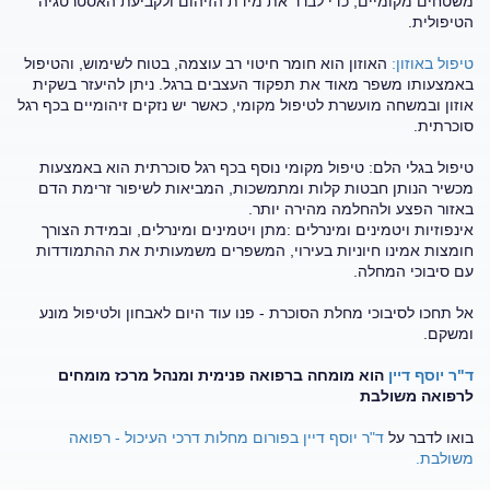
משטחים מקומיים, כדי לברר את מידת הזיהום ולקביעת האסטרטגיה
הטיפולית.
טיפול באוזון:
האוזון הוא חומר חיטוי רב עוצמה, בטוח לשימוש, והטיפול
באמצעותו משפר מאוד את תפקוד העצבים ברגל. ניתן להיעזר בשקית
אוזון ובמשחה מועשרת לטיפול מקומי, כאשר יש נזקים זיהומיים בכף רגל
סוכרתית.
טיפול בגלי הלם: טיפול מקומי נוסף בכף רגל סוכרתית הוא באמצעות
מכשיר הנותן חבטות קלות ומתמשכות, המביאות לשיפור זרימת הדם
באזור הפצע ולהחלמה מהירה יותר.
אינפוזיות ויטמינים ומינרלים :מתן ויטמינים ומינרלים, ובמידת הצורך
חומצות אמינו חיוניות בעירוי, המשפרים משמעותית את ההתמודדות
עם סיבוכי המחלה.
אל תחכו לסיבוכי מחלת הסוכרת - פנו עוד היום לאבחון ולטיפול מונע
ומשקם.
ד"ר יוסף דיין
הוא מומחה ברפואה פנימית ומנהל מרכז מומחים
לרפואה משולבת
בואו לדבר על
ד"ר יוסף דיין
בפורום מחלות דרכי העיכול - רפואה
משולבת.