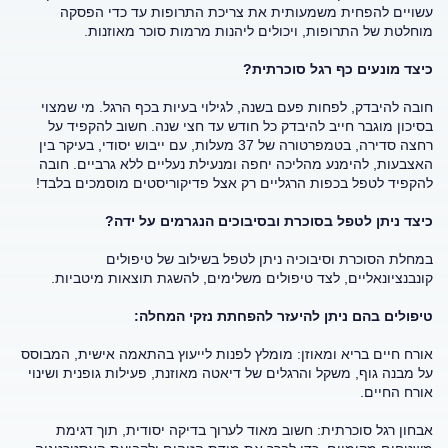
עשויים להפחית משמעותית את צריכת התרופות עד כדי הפסקה
מוחלטת של התרופות, ויכולים ליהנות מרמות סוכר מאוזנות.
כיצד מונעים כף רגל סוכרתית?
חובה להיבדק, לפחות פעם בשנה, לגילוי בעיות בכף הרגל. מי שמצוי
בסיכון מוגבר חייב להיבדק כל חודש עד חצי שנה. חשוב להקפיד על
רחצה סדירה, בטמפרטורה של 37 מעלות, עם ייבוש יסודי, בעיקר בין
האצבעות, להימנע מהליכה יחפה ומנעילת נעליים ללא גרביים. חובה
להקפיד לטפל בכפות הרגליים רק אצל פדיקוריסטים מוסמכים בלבד!
כיצד ניתן לטפל בסוכרת ובסיבוכים הנגרמים על ידה?
במחלת הסוכרת וסיבוכיה ניתן לטפל בשילוב של טיפולים
קונבנציונאליים, לצד טיפולים משלימים, להשגת תוצאות מיטביות.
טיפולים בהם ניתן להיעזר להפחתת נזקי המחלה:
אורח חיים בריא ומאוזן: מומלץ לפנות לייעוץ בהתאמה אישית, המבוסס
על מבנה גוף, משקל והרגלים של דיאטה מאוזנת, פעילות גופנית ושינוי
אורח החיים.
אבחון רגל סוכרתית: חשוב מאוד לערוך בדיקה יסודית, תוך דגימת