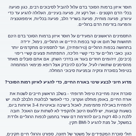
חוסר איזון ברמות הסוכר בדם עלול להוביל לסיבוכים רבים, כגון פגיעה
בכלי הדם הקטנים - ועל רקע זה, פגיעה בעיניים, העלולה להגיע עד כדי
עיוורון, פגיעה מוחית, פגיעה בשריר הלב, פגיעה בכליות, אימפוטנציה
והפרעה בזרימת הדם ברגליים.
התסמינים הראשונים המעידים על חוסר איזון ברמות הסוכר בדם הינם
תחושות של חום או קור בכפות הידיים או הרגליים, נימול, ירידה
בתחושה בכפות הרגליים (נוירופתיה), ועד לתסמינים מתקדמים יותר
כגון: כאבי רגליים עד כדי קשיי הליכה, התפתחות פצעים קשיי ריפוי
(כיבים), זיהומים חוזרים בעור או בדרכי השתן. אם אתם סובלים מאחד
מהסימנים שתוארו לעיל, עליכם להיבדק אצל רופא פנימאי המתמחה
בטיפול בסוכרת ונזקיה ובמניעת סיבוכי המחלה.
מדוע חיוני לבצע שינוי באורח החיים, כדי להגיע לאיזון רמות הסוכר?
סוכרת אינה מחייבת טיפול תרופתי - בשלב הראשון חייבים לשנות את
אורח החיים, באופן מוחלט ועקרוני, כדי לאפשר לבלוטת הלבלב לנוח. יש
להפחית באכילת פחמימות, לאכול בישיבה ובאיטיות 3-4 ארוחות ביום,
בשעות קבועות, יש ללעוס היטב ולהקפיד לא לשתות עם האוכל. חובה
ללכת כ-40 דקות ביום להזרמת דם עשיר בחמצן לכפות הרגליים ולרדת
במשקל, על מנת להגיע ל-BMI תקין.
חולי סוכרת המקפידים על משטר של תזונה, ספורט והרגלי חיים תקינים,