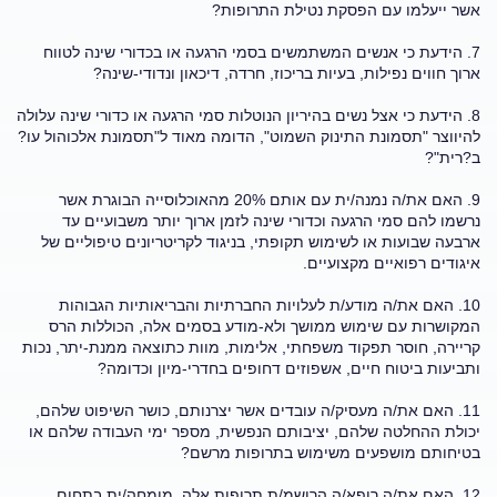
אשר ייעלמו עם הפסקת נטילת התרופות?
7. הידעת כי אנשים המשתמשים בסמי הרגעה או בכדורי שינה לטווח
ארוך חווים נפילות, בעיות בריכוז, חרדה, דיכאון ונדודי-שינה?
8. הידעת כי אצל נשים בהיריון הנוטלות סמי הרגעה או כדורי שינה עלולה
להיווצר "תסמונת התינוק השמוט", הדומה מאוד ל"תסמונת אלכוהול עו?
ב?רית"?
9. האם את/ה נמנה/ית עם אותם 20% מהאוכלוסייה הבוגרת אשר
נרשמו להם סמי הרגעה וכדורי שינה לזמן ארוך יותר משבועיים עד
ארבעה שבועות או לשימוש תקופתי, בניגוד לקריטריונים טיפוליים של
איגודים רפואיים מקצועיים.
10. האם את/ה מודע/ת לעלויות החברתיות והבריאותיות הגבוהות
המקושרות עם שימוש ממושך ולא-מודע בסמים אלה, הכוללות הרס
קריירה, חוסר תפקוד משפחתי, אלימות, מוות כתוצאה ממנת-יתר, נכות
ותביעות ביטוח חיים, אשפוזים דחופים בחדרי-מיון וכדומה?
11. האם את/ה מעסיק/ה עובדים אשר יצרנותם, כושר השיפוט שלהם,
יכולת ההחלטה שלהם, יציבותם הנפשית, מספר ימי העבודה שלהם או
בטיחותם מושפעים משימוש בתרופות מרשם?
12. האם את/ה רופא/ה הרושמ/ת תרופות אלה, מומחה/ית בתחום