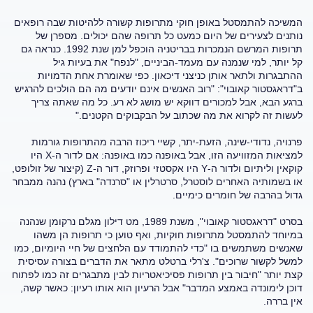
המשיכה להתמסטל באופן חוקי מתרופות קשורה ללהיטות שבה רופאים
נותנים לצעירים של היום כמעט כל תרופה שהם יכולים. מספרן של
תרופות המרשם הנמכרות בבריטניה הוכפל למן שנת 1992. כנראה גם
קל יותר, למי שנמנה עם מעמד-הביניים, "לנפח" את בעיות גיל
ההתבגרות ולתאר אותן כניצני דיכאון. כפי שאומרת אחת הדמויות
ב"דראגסטור קאובוי": "רוב האנשים אינם יודעים מה הם הולכים להרגיש
ברגע הבא, אבל למכורים דווקא יש מושג לא רע. כל מה שאתה צריך
לעשות זה לקרוא את מה שכתוב על הבקבוקים הקטנים."
פרנויה, נדודי-שינה, הזעת-יתר, קשיי ריכוז הרבה מהתרופות גורמות
למציאות המזוויעה הזו, אבל באופנה כמו באופנה: אם לדור ה-X היו
קוקאין וליתיום ולדור ה-Y היו אקסטזי ופרוזק, דור ה-Z (קיצור של זולופט,
או בשמותיה האחרים לוסטרל, סרטרלין או "סרנדה" בארץ) נהנה ממבחר
גדול בהרבה של חומרים כימיים.
בסרט "דראגסטור קאובוי", משנת 1989, מט דילון מגלם נרקומן שנהנה
במיוחד להתמסטל מתרופות חוקיות, ואף טוען כי תרופות הן משהו
שאנשים משתמשים בו "כדי להתמודד עם הלחצים של חיי היומיום, כמו
למשל לקשור שרוכים". צ'רלי ברטלט מתאר את הדברים בצורה עסיסית
קצת יותר "חיבור בין תרופות פסיכיאטריות לבין מתבגרים זה כמו לפתוח
דוכן לימונדה באמצע המדבר" אבל הרעיון הוא אותו רעיון: כאשר קשה,
אין בררה.