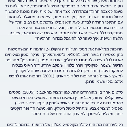
הניחתות עליה, שנדמה כי כל אחת מהן רק מוסיפה תופעות-לוואי ושאר
נזקים. רופאיה אינם תומכים בהפסקת הטיפול התרופתי, אך אין להם כל
מענה למצבה ההולך ומתדרדר. מצד אחד, שלומית אינה מוכנה להמשיך
ליטול תרופות נוגדות דיכאון, אך מצד אחר, היא אינה מסוגלת להתמודד
עם התקפי החרדה לבדה. כעת היא אפילו צורכת סוגים רבים יותר של
כדורי הרגעה ובכמויות גדולות יותר, ובלי כדורי ההרגעה היא אינה
מתפקדת כלל. כאשר היא נוטלת אותם, היא מרגישה מדוכאת, עצובה,
חלשה ועייפה. איך לעזור לה להיגמל מכדורי ההרגעה?
תרופות ממלאות את מסכי הטלוויזיה והקולנוע, והדמויות המשתמשות
בהן מצטיירות באור חיובי להפליא. ב"סאותפארק", פרקר וסטון מצליחים
לגרום לכל העיירה להתמכר לריטלין; בארט סימפסון "מתחרפן" מתרופה
חדשה ששמה "פוקוסין" ויורה בלוויין שעוקב אחריו; ד"ר האוס מצליח
לתפקד היטב (ויותר מכך) למרות התמכרות ארוכת-שנים לוויקודין
(משכך כאבים); והתרופות של דוני דארקו (2001) דוחפות אותו לחפש
ארנב ענקי ששמו פרנק.
סרטים אחרים, מהורהרים יותר, כגון "מצוץ מהאצבע" (2005), נוקטים
גישה קלילה פחות, אבל עדיין מציגים תרופות כאמצעי הכרחי כמעט
להתמודדות עם גיל ההתבגרות. כאשר ג'סטין קוב (לו טיילור פוצ'י)
מפסיק למצוץ אצבע ומתחיל ליטול ריטלין, הוא נעשה חד ופרודוקטיבי
יותר, ומצליח להצטרף למועדון הוויכוחים של בית-הספר.
רק לאחרונה מת הית לדג'ר מקוקטייל מגו?ון של תרופות, בדומה לרבים