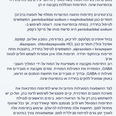
ובהפרעות שינה. התרופות הנכללות בקבוצה זו הן:
ברביטורטים (תרופות הרגעה המיוצרות ממלח של חומצת ברביט)
חומרים כגון mephobarbital ו-pentobarbital sodium, המשמשים
לטיפול בחרדה, במתח ובהפרעות שינה. דוגמה לשימוש ב-
pentobarbital sodium היא פרשת מותו של מייקל ג'קסון.
בנזודיאזפינים (קלונקס, לוריבאן, בונדורמין, נומבון ואליום, קסנקס,
אסיבל וכולי) חומרים כגון diazepam, chlordiazepoxide HCl,
lorazepam ו-alprazolam, המשמשים לטיפול בחרדה, בתגובות מתח
חריפות ובהתקפי חרדה. תרופות אלה אינן אמורות לשמש חולים לטווח
ארוך.
רוב התרופות מקבוצה זו משפיעות על המוח על-ידי המוליך העצבי
GABA, המפחית את הפעילות המוחית. סמים מקבוצה זו מגבירים את
פעילות ה-GABA, ובדרך זו מגבירים את תחושת הנמנום או הרוגע,
באופן שמועיל ללוקים בחרדה או בהפרעות שינה.
לצד ההשפעות המועילות והחיוביות שיש לתרופות המדכאות את
מערכת העצבים המרכזית, קיים פוטנציאל לשימוש לרעה בהן, ועל-כן יש
להשתמש בהן רק על-פי הוראות רופא. בימים הראשונים לנטילת
התרופות המטופל חש לרוב מנומנם וחסר קואורדינציה, אך ככל שהגוף
מתרגל לסם, תחושות אלה מתחילות להיעלם. שימוש בתרופות אלה
לאורך זמן גורם לפיתוח סבילו?ת לסם, שמשמעותה צורך במינונים