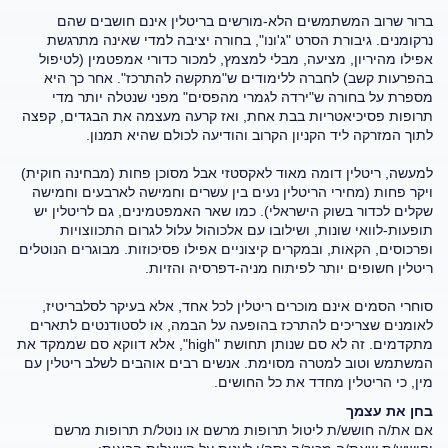
ברור שרוב המשתמשים הלא-מורשים בריטלין אינם חושבים שהם
נרקומנים. גיבורת הסרט "ג'ונו", בחורה יציבה למדי שאינה מתרגשת
אפילו מהיריון, מציעה, מבלי למצמץ, למכור כדורי אמפטמין (לטיפול
בהפרעות קשב) לחברה ללימודים ש"מתקשה להתרכז". אחר כך היא
מספרת על בחורה ש"ירדה לגמרי מהפסים" מפני שנטלה יותר מדי
תרופות פסיכיאטריות בבת אחת, ואז קרעה מעצמה את הבגדים, קפצה
לתוך המזרקה ליד הקניון הקרוב והודיעה לכולם שהיא תמנון.
למעשה, ריטלין דומה מאוד לאקסטזי אבל מסוכן פחות (מבחינה חוקית)
ויקר פחות (מחירי הריטלין נעים בין עשרים וחמישה לארבעים וחמישה
שקלים לכדור בשוק הישראלי). כמו שאר האמפטמינים, גם לריטלין יש
תופעות-לוואי שונות, ושילובו עם אלכוהול עלול לגרום התכווצויות
ופרכוסים, הקאות, ובמקרים קיצוניים אפילו פסיכוזות. מבוגרים הנוטלים
ריטלין חשופים יותר לפיתוח מניה-דפרסיה והזיות.
סוחרי הסמים אינם מוכרים ריטלין לכל אחד, אלא בעיקר לסלבריטיז,
לאומנים שצריכים להתרכז בהופעה על הבמה, או לסטודנטים לתארים
מתקדמים. זה לא סם שנותן תחושת "high", אלא דווקא סם שממקד את
המשתמש וטוב למטרה מסוימת. אנשים רבים אוהבים לשלב ריטלין עם
מין, כי הריטלין מחדד את כל החושים.
בחן את עצמך
אם את/ה חושש/ת ליטול תרופות מרשם או נוטל/ת תרופות מרשם