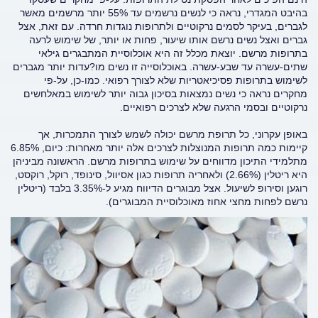
בהיבט המגדרי, נראה כי לנשים נרשמים עד 55% יותר מרשמים מאשר
לגברים, בעיקר לסמים נרקוטיים ולתרופות נוגדות חרדה. עם זאת, אצל
גברים ואצל נשים נרשם אותו שיעור, פחות או יותר, של שימוש לרעה
בתרופות מרשם. יוצאת מכלל זה היא אוכלוסיית המתבגרים גילאי
שתים-עשרה עד שבע-עשרה. באוכלוסייה זו נשים מו?עדות יותר מגברים
לשימוש בתרופות פסיכיאטריות שלא לצורך רפואי. כמו-כן, על-פי
מחקרים נראה כי נשים נמצאות בסיכון גבוה יותר לשימוש במאלחשים
נרקוטיים ובסמי הרגעה שלא לצרכים רפואיים.
באופן עקרוני, כל תרופת מרשם יכולה לשמש לצורך התמכרות, אך
קיימות כמה תרופות המנוצלות לצרכים אלה יותר מאחרות: כיום, 6.85%
מתלמידי התיכון מדווחים על שימוש בתרופות מרשם. הראשונה מביניהן
היא ריטלין (2.66%) ולאחריה תרופות כגון אסיוול, סינופד, רוקל, רוקסט,
רוגען וסירופ לשיעול. אצל מבוגרים הדיווח מגיע ל-3.35% בלבד (ריטלין
נרשם לפחות מחצי אחוז מאוכלוסיית המבוגרים).