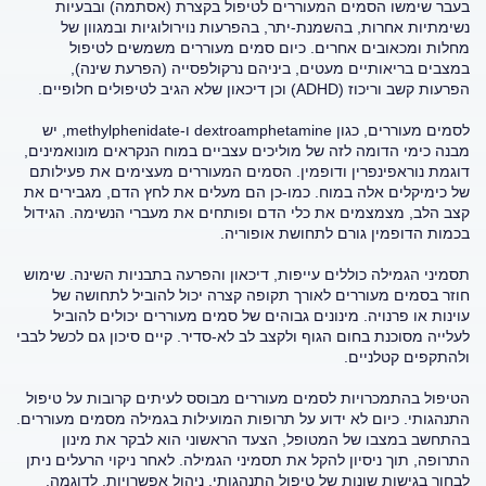
בעבר שימשו הסמים המעוררים לטיפול בקצרת (אסתמה) ובבעיות
נשימתיות אחרות, בהשמנת-יתר, בהפרעות נוירולוגיות ובמגוון של
מחלות ומכאובים אחרים. כיום סמים מעוררים משמשים לטיפול
במצבים בריאותיים מעטים, ביניהם נרקולפסייה (הפרעת שינה),
הפרעות קשב וריכוז (ADHD) וכן דיכאון שלא הגיב לטיפולים חלופיים.
לסמים מעוררים, כגון dextroamphetamine ו-methylphenidate, יש
מבנה כימי הדומה לזה של מוליכים עצביים במוח הנקראים מונואמינים,
דוגמת נוראפינפרין ודופמין. הסמים המעוררים מעצימים את פעילותם
של כימיקלים אלה במוח. כמו-כן הם מעלים את לחץ הדם, מגבירים את
קצב הלב, מצמצמים את כלי הדם ופותחים את מעברי הנשימה. הגידול
בכמות הדופמין גורם לתחושת אופוריה.
תסמיני הגמילה כוללים עייפות, דיכאון והפרעה בתבניות השינה. שימוש
חוזר בסמים מעוררים לאורך תקופה קצרה יכול להוביל לתחושה של
עוינות או פרנויה. מינונים גבוהים של סמים מעוררים יכולים להוביל
לעלייה מסוכנת בחום הגוף ולקצב לב לא-סדיר. קיים סיכון גם לכשל לבבי
ולהתקפים קטלניים.
הטיפול בהתמכרויות לסמים מעוררים מבוסס לעיתים קרובות על טיפול
התנהגותי. כיום לא ידוע על תרופות המועילות בגמילה מסמים מעוררים.
בהתחשב במצבו של המטופל, הצעד הראשוני הוא לבקר את מינון
התרופה, תוך ניסיון להקל את תסמיני הגמילה. לאחר ניקוי הרעלים ניתן
לבחור בגישות שונות של טיפול התנהגותי. ניהול אפשרויות, לדוגמה,