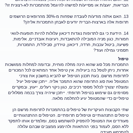
הבריאות, יועצ/ת או מסייע/ת למישהו להיגמל מהתמכרות לא-רצונית זו?
13. האם את/ה מודע/ת לעובדה שפחות מ-30% מהרופאים הרושמים
תרופות אלה בארצות-הברית יודעים לאבחן התמכרות אליהן?
14. הידעת כי גם לתרופות נוגדות דיכאון עלולות להיות תופעות-לוואי
חמורות, כגון מניה המובילה להתאבדות, רעיונות אובדניים, אלימות,
פשיעה, ביטול עכבות, חרדה, דיכאון, טירדון, סבילו?ת, התמכרות,
תסמיני גמילה ועוד?
טיפול
התמכרות מכל סוג שהוא הינה מחלה מוחית, ובדומה למחלות ממושכות
אחרות, ניתן לטפל בה ביעילות. אין טיפול אחד המתאים לכל המכורים
לתרופות מרשם. בעת תכנון הטיפול יש להביא בחשבון את צורכי
המטופל ואת סוג התרופה שהוא התמכר אליה. ייתכן שטיפול יעיל
ומוצלח יצטרך לכלול מספר רכיבים, כגון ניקוי רעלים, ייעוץ, ובמקרים
מסוימים גם שימוש בטיפול תרופתי. ייתכן שיהיה צורך בכמה מסלולים
טיפוליים כדי שהמטופל יגיע להחלמה מלאה.
שתי הקבוצות העיקריות של טיפולים בהתמכרות לתרופות מרשם הן
טיפולים התנהגותיים וטיפולים תרופתיים. הטיפולים ההתנהגותיים
מעודדים את המטופל להפסיק להשתמש בסם, ומלמדים אותו לתפקד
ללא הסם, לעמוד בפני ההתאוות ולהימנע ממצבים שבהם עלולה
להתרחש מעידה.