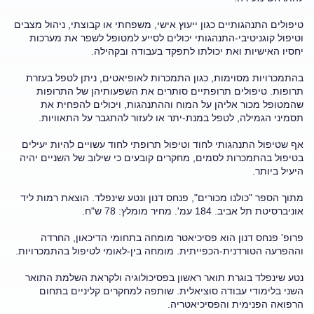
טיפולים התנהגותיים כגון ייעוץ אישי, משפחתי או קבוצתי, ניהול מצבים
וטיפול קוגניטיבי-התנהגותי יכולים לסייע למטופל לשפר את מערכות
יחסיו האישיות ואת יכולתו לתפקד בעבודה ובקהילה.
בהתמכרויות מסוימות, כגון התמכרות לאופיאטים, ניתן לטפל בעזרת
תרופות. טיפולים תרופתיים סותרים את השפעותיהן של התרופות
שהמטופל מכור אליהן על המוח וההתנהגות, ויכולים להפחית את
תסמיני הגמילה, לטפל במנת-יתר או לעזור להתגבר על התאוויות.
אף שטיפול התנהגותי לחוד וטיפול תרופתי לחוד עשויים להיות יעילים
בטיפול בהתמכרות לסמים, מחקרים קובעים כי שילוב של השניים יהיה
היעיל ביותר.
מתוך הספר "כולנו מכורים", פנחס דנון ונטע שינפלד. הוצאת רמות ליד
אוניברסיטת תל אביב. 184 עמ'. מחיר מומלץ: 78 ש"ח.
פרופ' פנחס דנון הוא פסיכיאטר מומחה בתחומי הדיכאון, החרדה
וההפרעה הטורדנית-הכפייתית. מומחה בין-לאומי לטיפול בהתמכרויות.
נטע שינפלד בוגרת תואר ראשון בפסיכולוגיה ולקראת השלמת התואר
השני בלימודי עבודה סוציאלית. שותפה למחקרים קליניים בתחום
הרפואה הפנימית והפסיכיאטריה.