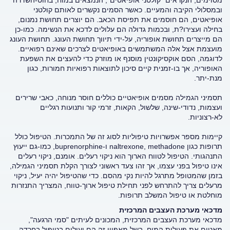
מסוימים, הנקראים "קולטני אופיאטים", הנמצאים במוח, בחוט-השדרה
ובמסלולי הקיבה והמעיים. כאשר הסמים נקשרים לאותם קולטני
אופיאטים, הם חוסמים את תפיסת הכאב. הם יוצרים תחושת נמנום,
בחילה ועצירו?ת, ובכמות גדולה הם עלולים לדכא את הנשימה. כמו-כן
הם מייצרים תחושת אופוריה, על-ידי תיווך תחושת העונג. תחושת העונג
מועצמת אצל אלה המשתמשים באופיאטים לצרכים שאינם רפואיים.
לדוגמה, הסם אוקסיקונטין מוסנף או מוזרק כדי להעצים את השפעת
האופוריה, אך בו-זמנית קיים סיכון לתוצאות רפואיות חמורות, כגון
מנת-יתר.
תסמיני הגמילה מסמים אופיאטיים כוללים חוסר מנוחה, כאבי שרירים
ועצמות, נדודי-שינה, שלשול, הקאות, זרמי קור ותנועות רגליים
לא-רצוניות.
קיימות מספר אפשרויות טיפוליות לסוג זה של התמכרות. הטיפול כולל
תרופות כגון naltrexone, methadone ו-buprenorphine, כמו-גם ייעוץ
התנהגותי. הטיפול לטווח הארוך הוא ניקוי רעלים. אומנם, ניקוי רעלים
אינו טיפול בפני עצמו, אך זהו צעד ראשוני לצורך הקלת תסמיני הגמילה,
בזמן שהמטופל מתרגל להיות נקי מהסם. כדי שהטיפול יהיה יעיל, ניקוי
מרעלים צריך להתרחש לפני תחילת טיפול ארוך-טווח, המצריך התנזרות
מוחלטת או טיפול המשלב תרופות.
מדכאי מערכת העצבים המרכזית
מדכאי מערכת העצבים המרכזית, המכונים לעיתים "סמי הרגעה",
מאטים את פעילות המוח. בשל מאפיין זה הם יעילים בטיפול בחרדה