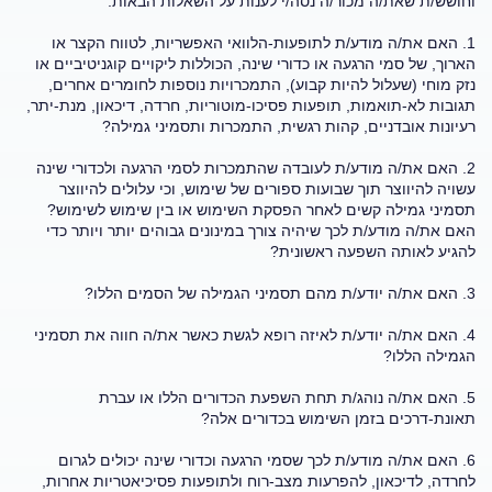
וחושש/ת שאת/ה מכור/ה נסה/י לענות על השאלות הבאות:
1. האם את/ה מודע/ת לתופעות-הלוואי האפשריות, לטווח הקצר או
הארוך, של סמי הרגעה או כדורי שינה, הכוללות ליקויים קוגניטיביים או
נזק מוחי (שעלול להיות קבוע), התמכרויות נוספות לחומרים אחרים,
תגובות לא-תואמות, תופעות פסיכו-מוטוריות, חרדה, דיכאון, מנת-יתר,
רעיונות אובדניים, קהות רגשית, התמכרות ותסמיני גמילה?
2. האם את/ה מודע/ת לעובדה שהתמכרות לסמי הרגעה ולכדורי שינה
עשויה להיווצר תוך שבועות ספורים של שימוש, וכי עלולים להיווצר
תסמיני גמילה קשים לאחר הפסקת השימוש או בין שימוש לשימוש?
האם את/ה מודע/ת לכך שיהיה צורך במינונים גבוהים יותר ויותר כדי
להגיע לאותה השפעה ראשונית?
3. האם את/ה יודע/ת מהם תסמיני הגמילה של הסמים הללו?
4. האם את/ה יודע/ת לאיזה רופא לגשת כאשר את/ה חווה את תסמיני
הגמילה הללו?
5. האם את/ה נוהג/ת תחת השפעת הכדורים הללו או עברת
תאונת-דרכים בזמן השימוש בכדורים אלה?
6. האם את/ה מודע/ת לכך שסמי הרגעה וכדורי שינה יכולים לגרום
לחרדה, לדיכאון, להפרעות מצב-רוח ולתופעות פסיכיאטריות אחרות,