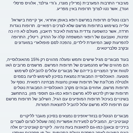
מגיבורי התרבות המערבית (מרילין מונרו, ג'ודי גרלנד, אלוויס פרסלי
ועוד), אשר נטו לצרוך תרופות באין מפריע.
רובנו נוטלים תרופות במרשם רופא באופן אחראי, אך קיימת בישראל
עלייה בשימוש בתרופות מרשם שלא לצרכים רפואיים. תרופות נוגדות
חרדה, אשר כהשפעה צדדית גורמות לאיבוד תיאבון, מעולם לא היו כה
זמינות, ואצבעם של רופאי המשפחה קלה על ההדק. ריטלין, התרופה
להפרעות קשב המיועדת לילדים, נהפכה לסם פופולארי במועדונים
ובקרב סלבריטאים.
בעוד מבוגרים מגיל שישים וחמש ומעלה מהווים רק 15% מהאוכלוסייה,
הם מהווים שליש מהנמענים של תרופות המרשם. מרשמים מרובים ו/או
לטווח ארוך המצויים בידיהם של מבוגרים עלולים להובילם לשימוש
מוטעה. האוכלוסייה המבוגרת נמצאת בסיכון לשימוש לרעה בסמים
ולנטילה מכו?ונת של תרופות שאינן נחוצות מבחינה רפואית. נוסף על
תרופות מרשם, אחוזים גבוהים מקרב האוכלוסייה המבוגרת נוטלים
תרופות שניתן לרכוש ללא מרשם רופא כמו-גם תוספי מזון. בהתחשב
בשינויים בעיכול תרופות המופיעים עם הגיל, השילוב של תרופות מרשם
עם תרופות ללא מרשם עלול להוביל לתוצאות חמורות.
מבוגרים הנוטלים בנזודיאזפינים נמצאים בסיכון מוגבר לליקויים
קוגניטיביים, המובילים למעידות אפשריות (מה שעלול לגרום לשברים
בירכיים ובאגן) כמו-גם לתאונות בעת נהיגה. ליקויים קוגניטיביים אלה
הינם הפיכים לאחר הפסקת נטילת התרופות. על-פי מחקרים שעסקו