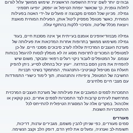
גבוהים יותר לשם יצירת ההשפעה הראשונית. שימוש ממושך עלול לגרום
לתלות גופנית, כך שכאשר יופחת הטיפול או יופסק, יופיעו תסמיני
גמילה. מכיוון שכל הסמים מקבוצה זו פועלים על-ידי האטה בפעילות
המוחית, כאשר מטופל מפסיק ליטול אותן, הפעילות המוחית מואצת
ויוצאת מכלל שליטה, והסיכוי ללקות בהתקף עולה.
גמילה מבנזודיאזפינים אומנם בעייתית אך אינה מסכנת חיים, בעוד
גמילה משימוש ממושך בתרופות אחרות המדכאות את פעילותה של
מערכת העצבים המרכזית עלולה לערב סיבוכים מסכני חיים. על-כן
למטופלים המכורים לתרופות מסוג זה לא מומלץ לנסות להיגמל בכוחות
עצמם. על המטופלים לעבור ניקוי רעלים רפואי ומבוקר, משום שיש
להפחית את מינון הסם בהדרגה. ייעוץ יכול בהחלט לסייע. ניתן להפיק
תועלת גם מטיפול קוגניטיבי-התנהגותי, המתמקד בשינוי תבניות
החשיבה של המטופל, ציפיותיו והתנהגותו, תוך לימוד כישורי התמודדות
עם מצבי חיים מלחיצים.
התמכרות לסמים המעכבים את פעילותה של מערכת העצבים המרכזית
מתרחשת לעיתים קרובות לצד התמכרות לסמים אחרים, כגון קוקאין או
אלכוהול. במקרים אלה על המסגרת הטיפולית להתייחס לכל
ההתמכרויות השונות.
מעוררים
סמים מעוררים, כפי שניתן להבין משמם, מגבירים ערנות, דריכות,
תשומת-לב ואנרגיה, ומעלים את לחץ הדם, דופק הלב וקצב הנשימה.