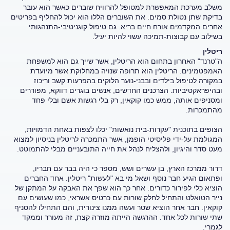
משלב מערכת המאפשרת למטופל להרוויח שוברים כאשר הוא עובר
בדיקת שתן נטולת סמים. את השוברים הללו הוא יכול להחליף בפריטים
אחרים המקדמים אורח חיים בריא. גם טיפול קוגניטיבי-התנהגותי
בשילוב עם קבוצות-תמיכה עשוי להיות יעיל.
ריטלין
ה"טרנד" האחרון בתחום הוא הריטלין, אשר שייך גם הוא למשפחת
האמפטמינים. הריטלין הוא תרופה שנויה במחלוקת אשר מיועדת
במקורה לטיפול בילדים ובבני-נוער הלוקים בהפרעות קשב וריכוז
ובהיפראקטיביות. הצרכנים החדשים, אנשים בוגרים דווקא, מפוררים
ומסניפים אותה, ממש כמו קוקאין, רק בלי רגשות אשם ובלי פחד
מהתמכרות.
הצופים בתוכנית "עקרות-בית נואשות" יכלו לצפות באחת הדמויות,
המגולמת על-ידי פליסיטי הופמן, אשר התמכרה לריטלין בניסיון למצוא
מעט סדר והיגיון, ולהצליח לנהל את חייה התובעניים מבלי להתמוטט.
דרור ממרכז הארץ, בן עשרים ושש, מספר כי היה בבר עם חבריו,
ופתאום הגיע חבר נוסף ושאל מי בא "לעשות" ריטלין. אחד החברים
הוציא כלי לפירור כדורים. אחר כך הוא שפך את האבקה על המתקן של
נייר הטואלט והתחיל לחלק שורות עם כרטיס אשראי, כמו שעושים עם
קוקאין. חבר אחר הוציא שטר ועשה ממנו צינורית, והם התחילו להסניף
שתי שורות לכל אחד. ההרגשה הייתה מוזרה קצת, זה מעורר וממקד
לגמרי.