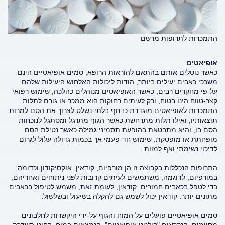
התמכרות לתרופות מרשם
אופיאטים
כאשר נוטלים אותם בהתאם להוראות הרופא, סמים אופיאטיים הינם
משככי כאבים יעילים ביותר, הודות ליכולות האלחוש היעילות שלהם.
על-פי מחקרים רבים, כאשר האופיאטים מנוהלים כהלכה, שימוש רפואי
קצר-טווח הינו בטוח, ורק לעיתים רחוקות הוא ממכר או גורם לתלות.
התמכרות לאופיאטים מוגדרת כדחף בלתי-נשלט לצרוך את הסם למרות
תוצאותיו, ואילו תלות מתרחשת כאשר הגוף מתרגל ומסתגל לנוכחות
הסם בו, והיא מתבטאת בהופעת תסמיני גמילה כאשר נטילת הסם
מופחתת או מופסקת. שימוש חד-פעמי אך בכמות גדולה עלול לגרום
לדיכוי נשימתי ואף למוות.
התרופות הנכללות בקבוצה זו הן מורפיום, קודאין, אוקסיקודון וכדומה.
במורפיום, לדוגמה, משתמשים לעיתים קרובות לפני ניתוחים ואחריהם,
כדי לטפל בכאבים חמורים. קודאין, לעומת זאת, משמש לטיפול בכאבים
מתונים יותר. קודאין יכול לשמש גם להקלה בשיעול ובשלשול.
סמים אופיאטיים פועלים על המוח והגוף על-ידי היקשרות לחלבונים