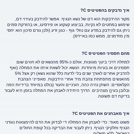
איך נדבקים בהפטיטיס C?
מקור ההידבקות הוא דם של נשא הנגיף. אפשר להידבק בעירוי דם,
שימוש במחטים לא נקיות, בביצוע קעקוע או פירסינג, או בהזרקת סמים
ניתן גם להידבק במדע עם נוזלי גוף - כגון זרע (ולכן גורם סיכון הוא יחסי
מין מזדמנים, ממש כמו באיידס).
מהם תסמיני הפטיטיס C?
למחלה דרכי ביטןי מגוונות, אולם כ-95% מהנשאים לא חווים שום
תסמינים או בעיות מיוחדות. הנשא יכול לשאת איתו את המחלה (ואף
להדביק אחרים לאורך שנים בלי לדעת כלל שהוא נשא) רק אצל 5%
מהאנשים מתפתחת צהבת מיד אחרי הידבקות. מאפייני הצהבת
הקלאסיים: השתן נהיה כהה, העיניים והעור (בולט במיוחד בריריות הפה
ובלובן בעין) מצהיבים. הדרך היחידה לאבחן את המחלה בזמן היא לעבור
בדיקת דם פשוטה.
איך מאבחנים את הפטיטיס C?
פשוט מאוד: כדי לאבחן את המחלה די לבדוק את הדם להימצאות נוגדני
הנגיף וחלקיקי הנגיף. ניתן לעבור את הבדיקה בכל קופת החולים
בישראל, ללא תשלום.