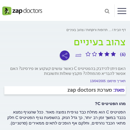
דף הבית
...
תרופות ורוקחות
צהוב בעיניים
צהוב בעיניים
(6)
לדרג
האם ניתן להידבק בהפטיטיס C כאשר עושים קעקוע או פירסינג? האם
אפשר להבריא מהמחלה? מקבץ שאלות ותשובות
תאריך פרסום: 13/04/2005
מאת:
מערכת zap doctors
מהו הפטיטיס C?
הפטיטיס C הוא מחלת כבד נגיפית נפוצה מאוד. ככל שהנגיף נמצא
בכבד במשך זמן רב יותר, כך גדל הנזק. בהשפעת נגיף הפטיטיס C חלק
מתאי הכבד נהרסים, וחלקם אף הופכים לתאים ממאירים (סרטניים).