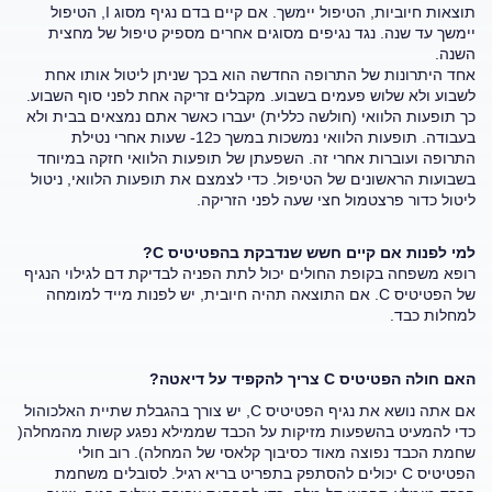
תוצאות חיוביות, הטיפול יימשך. אם קיים בדם נגיף מסוג I, הטיפול
יימשך עד שנה. נגד נגיפים מסוגים אחרים מספיק טיפול של מחצית
השנה.
אחד היתרונות של התרופה החדשה הוא בכך שניתן ליטול אותו אחת
לשבוע ולא שלוש פעמים בשבוע. מקבלים זריקה אחת לפני סוף השבוע.
כך תופעות הלוואי (חולשה כללית) יעברו כאשר אתם נמצאים בבית ולא
בעבודה. תופעות הלוואי נמשכות במשך כ12- שעות אחרי נטילת
התרופה ועוברות אחרי זה. השפעתן של תופעות הלוואי חזקה במיוחד
בשבועות הראשונים של הטיפול. כדי לצמצם את תופעות הלוואי, ניטול
ליטול כדור פרצטמול חצי שעה לפני הזריקה.
למי לפנות אם קיים חשש שנדבקת בהפטיטיס C?
רופא משפחה בקופת החולים יכול לתת הפניה לבדיקת דם לגילוי הנגיף
של הפטיטיס C. אם התוצאה תהיה חיובית, יש לפנות מייד למומחה
למחלות כבד.
האם חולה הפטיטיס C צריך להקפיד על דיאטה?
אם אתה נושא את נגיף הפטיטיס C, יש צורך בהגבלת שתיית האלכוהול
כדי להמעיט בהשפעות מזיקות על הכבד שממילא נפגע קשות מהמחלה(
שחמת הכבד נפוצה מאוד כסיבוך קלאסי של המחלה). רוב חולי
הפטיטיס C יכולים להסתפק בתפריט בריא רגיל. לסובלים משחמת