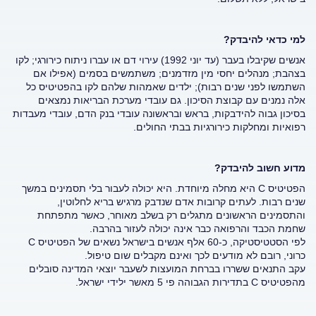
למי כדאי להיבדק?
אנשים שקיבלו בעבר (עד יוני 1992) עירוי דם או עברו ניתוח כירורגי; לקו
בצהבת; מנהלים יחסי מין מזדמנים; משתמשים בסמים (אפילו אם
השתמשו לפני שנים רבות); ילדים שאמהות שלהם לקו בהפטיטיס כל
אלה נמנים עם קבוצת הסיכון. גם עובדי מערכת הבריאות נמצאים
בסיכון גבוה להידבקות, בראש ובראשונה עובדי בנק הדם, עובדי מעבדות
רפואיות ומחלקות כירורגיות בבתי החולים.
מדוע חשוב להיבדק?
הפטיטיס C היא מחלה מיוחדת. היא יכולה לעבור בלי תסמינים במשך
שנים רבות. לעתים קרובות אדם שנדבק מרגיש בריא לחלוטין,
והתסמינים הראשונים מתגלים רק בשלב מאוחר, כאשר מתפתחת
שחמת הכבד והרפואה כבר אינה יכולה לעזור בהרבה.
לפי הסטטיסטיקה, כ-60 אלף אנשים בישראל נשאים של הפטיטיס C
כרוני, רובם לא מודעים לכך ואינם מקבלים שום טיפול.
עקב התנאים ששררו בברחת המועצות לשעבר יוצאי המדינה סובלים
מהפטיטיס C בתדירות הגבוהה פי 5 מאשר ילידי ישראל.