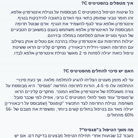
איך מטפלים בהפטיטיס C?
כל שיטות הטיפול בהפטיטיס C מבוססות על נטילת אינטרפרון-אלפא.
זהו חומר טבעי שמופק בתאי גוף האדם בתגובה להידבקות בנגיף.
אינטרפרון-אלפא עוזר לגוף להשמיד את הנגיף. אדם שנוטל תרופה
המבוססת על האינטרפרון אלפא משתמש בעצם במשאבים הטבעיים
של הגוף ומגייס אותם למלחמה במחלה ובזיהום.
יעילות התרופות עם אינטרפרון עולה בהרבה אם נוטלים אותן בשילוב
עם התרופה האנטי-וירלית ריבאווירין. מחקרים קליניים הראו ששיטת
טיפול כזאת יעילה לפחות פי 2 מאשר נטילת אינטרפרון-אלפא לבדו.
האם יש סיכוי להחלים מהפטיטיס C?
עד לא מזמן מעטים הצליחו להגיע להחלמה מלאה. אך כעת סיכויי
ההחלמה עלו פי 4-5, הודות לתרופה החדשה "פגסיס". היא מבוססת על
צורה משוכללת של אינטרפרון-אלפא המוכר. מחקרים קליניים הראו
ש"פגסיס" עוזר מאד לחולי הפטיטיס C כרוני, אפילו למי שכבר סובל
משחמת. נטילת התרופה לצד התכשיר "קופגוס" (שמבוסס על ריבאווירין)
יעילה מאד גם בטיפול בחולים קשים ביותר, ומשפרת את מצבם של 56-
60% מהחולים.
מה משך הטיפול ב"פגסיס"?
כעבור 12 שבועות אחרי תחילת הטיפול מבצעים בדיקת דם. אם יש