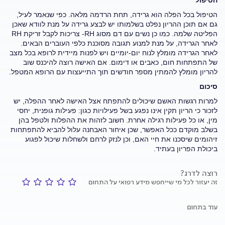
הטיפול
הטיפול בכל הפלה הוא גרידה, תחת הרדמה מלאה. כפי שנאמר לעיל,
גם אם תוכן ההריון נפלט בשלמותו יש לבצע גרידה על מנת לוודא שאכן
הפליטה שלמה. כמו כן נשים עם דם מסוג RH- צריכות לקבל זריקת RH
לאחר הגרידה, על מנת למנוע תגובה מסוכנת כלפי העוברים הבאים.
לאחר הגרידה מומלץ לנוח יום-יומיים ויש לפנות מיידית לרופא בכל מצב
של התפתחות חום, כאבים או דימום. אם האישה רוצה להיכנס שוב
להריון מומלץ להמתין מספר חודשים תוך התייעצות עם הרופא המטפל.
סיכום
למרות רגשות האשם שיכולים להתפתח אצל האישה לאחר ההפלה, יש
לזכור כי הריון תקין אינו נפגע בשל פעילויות כגון: פעילות גופנית, יחסי
מין, או כל פעילות רגילה אחרת. חשוב לזהות את ההפלות ולטפל בהן
בשלב מוקדם ככל האפשר, שכן איחור האבחנה עלול להביא להתפתחות
זיהומים שיסכנו את חיי האם, וכן לנזק לרחם ולשחלות שיכול לפגוע
ביכולת הפריון בעתיד.
רוצה לדרג?
זה יעזור לכל מי שייחפש מידע רפואי על התחום
עוד בתחום