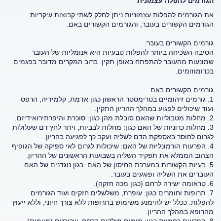
הגורמים להפלה עצמונית
את הגורמים להפלות עצמוניות ניתן לחלק לשתי קבוצות עיקריות:
הגורמים הקשורים בעובר, והגורמים הקשורים באם.
גורמים הקשורים בעובר:
הסיבה השכיחה ביותר להפלות טבעיות היא אנומליות של העובר
שמונעות מהעובר להתפתח באופן תקין. ברוב המקרים מדובר בפגמים
בכרומוזומים.
גורמים הקשורים באם:
1. גורמים זיהומיים בטרימסטר הראשון כגון אדמת, קלמידיה, הרפס
ועוד שיכולים לפגוע במהלך ההריון התקין.
2. מחלות מטבוליות שהאם סובלת מהן כגון: סוכרת והיפרתירואידיזם.
3. מחלות כרוניות של האם כגון: מחלות לבביות, ויתר לחץ דם שעלולות
לגרום לחוסר באספקת הדם לשליה ועקב כך לפגיעה בהריון.
4. הפרעות הורמונליות של האם: שיכולות לגרום לאי ספיקה של הגופיף
הצהוב הממלא את תפקיד השליה בשבועות הראשונים של ההריון.
5. בעיות הקשורות במערכת החיסון של האם: כגון נוגדנים של האם
העוברים את השליה ופוגעים בעובר.
6. טראומה ישירה לרחם (כגון מכה חזקה).
7. תרופות וחומרים כגון: עופרת, משלשלים חזקים ועוד הגורמים
להפלות. ככלל יש להימנע משימוש בתרופות ללא צורך חיוני, וללא ייעוץ
מהרופא במהלך ההריון.