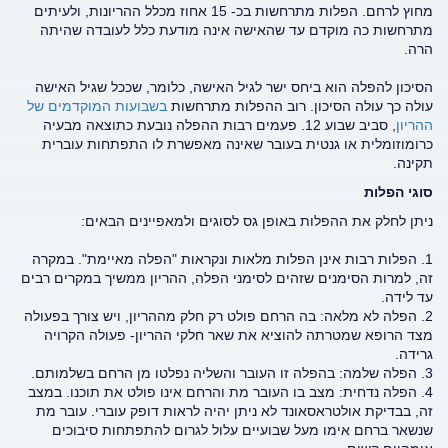
מחוץ לרחם. הפלות מתרחשות בכ- 15 אחוז מכלל ההריונות, ולעיתים
מתרחשות כה מוקדם עד שהאישה אינה מודעת כלל לעובדה שהיתה
הרה.
הסיכון להפלה הוא ביחס ישר לגיל האישה, כלומר, שככל שגיל האישה
עולה כך עולה הסיכון. רוב ההפלות מתרחשות
בשבועות המוקדמים של
ההריון
, סביב שבוע 12. פעמים רבות ההפלה נובעת כתוצאה מבעיה
כרומוזומלית או גנטית בעובר שאינה מאפשרת לו התפתחות עוברית
תקינה.
סוגי הפלות
ניתן לחלק את ההפלות באופן גס לסוגים ולמאפיינים הבאים:
1. הפלות רבות אינן הפלות מלאות ונקראות "הפלה מאיימת". במקרה
זה, למרות הסימנים שזהים לסימני הפלה, ההריון ממשיך במקרים רבים
עד לידה.
2. הפלה לא מלאה: בה הרחם פולט רק חלק מההריון, ויש צורך בפעולה
מצד הרופא שמטרתה להוציא את שאר חלקי ההריון- פעולה הקרויה
גרידה.
3. הפלה שלמה: בהפלה זו העובר והשליה נפלטו מן הרחם בשלמותם.
4. הפלה נדחית: מצב בו העובר מת והרחם אינו פולט את תוכנו. במצב
זה, בבדיקת אולטראסאונד לא ניתן יהיה לראות דופק עוברי. עובר מת
שנשאר ברחם אימו מעל שבועיים עלול לגרום להתפתחות סיבוכים