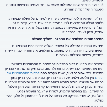
אימהיים קשים.
5. הפלה חוזרת: נשים המפילות שלוש או יותר פעמים ברציפות נכנסות
לקטגוריה של הפלות חוזרות.
החלוקה שתוארה לעיל מתייחסת אך ורק למקרים של הפלה עצמונית,
כלומר הפלה המתבצעת ללא התערבות רפואית. כידוע, קיימות גם
הפלות רפואיות שמתקיימות במסגרת החוק בשל הוראה רפואית זו או
אחרת, ובהן לא נדון בכתבה זו.
הסימפטומים המלווים את ההפלה ותהליך ההפלה
מיד עם הפסקת הגדילה של העובר והשליה יורדת רמת ההורמונים
המופרשים בהריון תקין. הסימפטומים המלווים את ההריון, כגון: רגישות
בשדיים, עייפות ובחילות - נעלמים.
שינויים אלו מביאים ברוב המקרים להתפתחות התכווצויות רחמיות
הגורמות שאישה להרגיש אי נוחות ולדימום מהנרתיק עד שתוצרי ההריון
נפלטים. כפי שהוסבר לעיל, ישנם מקרים בהם
למרות ההתכווצויות של
הרחם
אין פליטה מלאה של תוצרי ההריון. השארות חלקי הריון בתוך
רחמה של האישה יכולים להביא להתפתחות זיהומים וסיבוכים אימהיים
אחרים, על כן יש מקום לפעולה רפואית לניקוי הרחם מכל תוכן שעלול
להישאר בו. גם בהפלות שלמות, למרות שהעובר והשליה נפלטו
במלואם, יש צורך בבדיקה של הרחם על מנת לוודא שאכן כל חלקי ההריון
נפלטו.