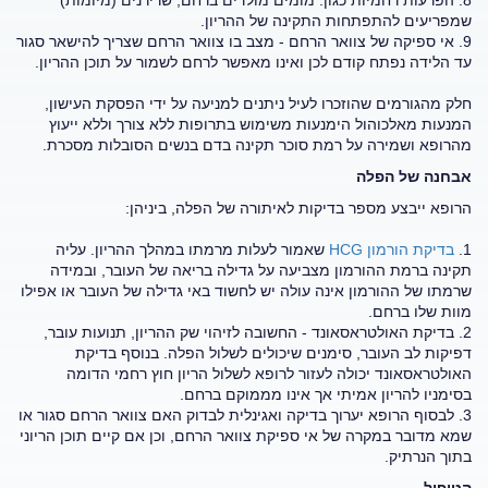
8. הפרעות רחמיות כגון: מומים מולדים ברחם, שרירנים (מיומות)
שמפריעים להתפתחות התקינה של ההריון.
9. אי ספיקה של צוואר הרחם - מצב בו צוואר הרחם שצריך להישאר סגור
עד הלידה נפתח קודם לכן ואינו מאפשר לרחם לשמור על תוכן ההריון.
חלק מהגורמים שהוזכרו לעיל ניתנים למניעה על ידי הפסקת העישון,
המנעות מאלכוהול הימנעות משימוש בתרופות ללא צורך וללא ייעוץ
מהרופא ושמירה על רמת סוכר תקינה בדם בנשים הסובלות מסכרת.
אבחנה של הפלה
הרופא ייבצע מספר בדיקות לאיתורה של הפלה, ביניהן:
1.
בדיקת הורמון HCG
שאמור לעלות מרמתו במהלך ההריון. עליה
תקינה ברמת ההורמון מצביעה על גדילה בריאה של העובר, ובמידה
שרמתו של ההורמון אינה עולה יש לחשוד באי גדילה של העובר או אפילו
מוות שלו ברחם.
2. בדיקת האולטראסאונד - החשובה לזיהוי שק ההריון, תנועות עובר,
דפיקות לב העובר, סימנים שיכולים לשלול הפלה. בנוסף בדיקת
האולטראסאונד יכולה לעזור לרופא לשלול הריון חוץ רחמי הדומה
בסימניו להריון אמיתי אך אינו מממוקם ברחם.
3. לבסוף הרופא יערוך בדיקה ואגינלית לבדוק האם צוואר הרחם סגור או
שמא מדובר במקרה של אי ספיקת צוואר הרחם, וכן אם קיים תוכן הריוני
בתוך הנרתיק.