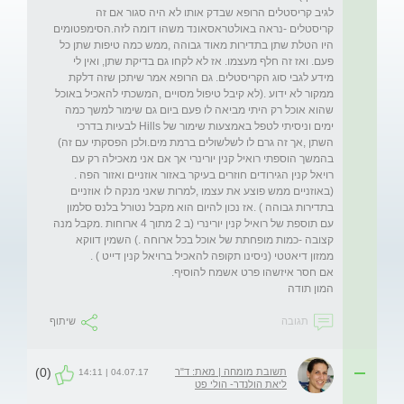
לגיב קריסטלים הרופא שבדק אותו לא היה סגור אם זה 
קריסטלים -נראה באולטראסאונד משהו דומה לזה.הסימפטומים 
היו הטלת שתן בתדירות מאוד גבוהה ,ממש כמה טיפות שתן כל 
פעם. ואז זה חלף מעצמו. אז לא לקחו גם בדיקת שתן, ואין לי 
מידע לגבי סוג הקריסטלים. גם הרופא אמר שיתכן שזה דלקת 
ממקור לא ידוע .(לא קיבל טיפול מסויים ,המשכתי להאכיל באוכל 
שהוא אוכל רק היתי מביאה לו פעם ביום גם שימור למשך כמה 
ימים וניסיתי לטפל באמצעות שימור של Hills לבעיות בדרכי 
השתן ,אך זה גרם לו לשלשולים ברמת מים.ולכן הפסקתי עם זה) 
בהמשך הוספתי רואיל קנין יורינרי אך אם אני מאכילה רק עם 
רויאל קנין הגירודים חוזרים בעיקר באזור אוזניים ואזור הפה . 
(באוזניים ממש פוצע את עצמו ,למרות שאני מנקה לו אוזניים 
בתדירות גבוהה ) .אז נכון להיום הוא מקבל נטורל בלנס סלמון 
עם תוספת של רואיל קנין יורינרי (ב 2 מתוך 4 ארוחות .מקבל מנה 
קצובה -כמות מופחתת של אוכל בכל ארוחה .) השמין דווקא 
המון תודה 
תגובה
שיתוף
(0)
תשובת מומחה | מאת: ד"ר
04.07.17 | 14:11
ליאת הולנדר- הולי פט