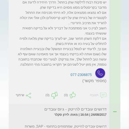
יש סיבות רבות לדלקות שתן בחתול. הדרך היחידה לדעת אם 
אם לא נמצאו ממצאים אלה, לא הייתי מכניסה את החתול 
לקטגוריה של בעיית שתן על רקע קריסטלים ולכן אולי את יכולה 
חשוב לציין כי אני מסתמכת על דברייך ולא על בדיקה רפואית 
אם דלקת השתן תחזור שוב, יש לערוך בדיקת שתן מלאה ולפיה 
אם כך, לדעתי יש לטפל בבעיית המשקל שלו ובבעיית האלרגיה 
שלו (שגם אותה לא בדקתי בעצמי אך אני מאמינה שאם עוף לא 
עושה טוב לחתול שלך, את צודקת). לצערי כפי שכתבתי בתגובה 
נוספת, אין מזון יעיל לשניהם אך תקראי בתגובה מהי ההמלצה.
077-2306875
(מספר מקשר)
תגובה
(0)
(0)
שיתוף
דרושים עובדים להייטק - גיוס עובדים
24/08/2017 | 16:54 | מאת: לירון סקלר
דרושים עובדים להייטק, שמתמחים בתחומי - SAP, משרות 