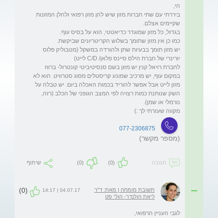
ביררתי עם שתי חברות מזון שיש להן מזון רפואי ולהלן המזונות 
יש מזון תומך בבעיות שתן ולהורדה במשקל (מטבוליק פלוס 
לחברת רויאל קנין יש מזון בשם סנסיטיביטי קונטרול- ברווז 
במקום עוף, יש מרכיב שמונע קריסטלים מסוג סטרוויט. הוא לא 
מזון לייט אבל אפשר להוריד בכמות האכלה ביום. יש טבלה על 
השק שנותנת כמות רצויה לפי המצב הגופני של הכלב (רזה, 
מקווה שעזרתי לך :)
077-2306875
(מספר מקשר)
תגובה
(0)
(0)
שיתוף
(0)
תשובת מומחה | מאת: ד"ר
04.07.17 | 14:17
ליאת הולנדר- הולי פט