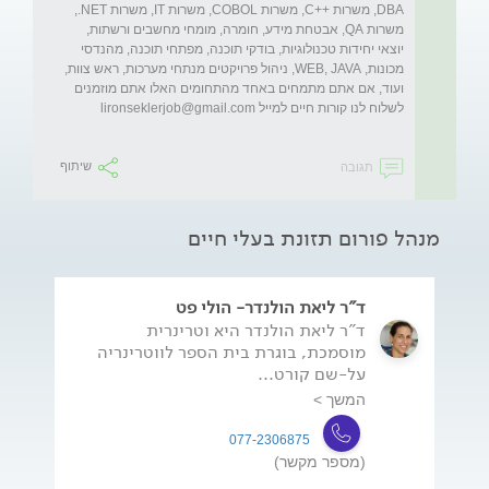
DBA, משרות ++C, משרות COBOL, משרות IT, משרות NET., 
משרות QA, אבטחת מידע, חומרה, מומחי מחשבים ורשתות, 
יוצאי יחידות טכנולוגיות, בודקי תוכנה, מפתחי תוכנה, מהנדסי 
מכונות, WEB, JAVA, ניהול פרויקטים מנתחי מערכות, ראש צוות, 
ועוד, אם אתם מתמחים באחד מהתחומים האלו אתם מוזמנים 
לשלוח לנו קורות חיים למייל 
lironseklerjob@gmail.com
תגובה
שיתוף
מנהל פורום תזונת בעלי חיים
ד"ר ליאת הולנדר- הולי פט
ד"ר ליאת הולנדר היא וטרינרית
מוסמכת, בוגרת בית הספר לווטרינריה
על-שם קורט...
המשך >
077-2306875
(מספר מקשר)