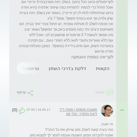
לקריסטלים-כרגע הכל נרגע) .בשלב הזה מערבבת לו יורינרי עם 
אוכל הרגיל כדי לנסות  להפחית כמה שיותר אלרגיה (היא חזרה 
ברגע שהתחלתי לתת לו רק יורינרי) ,כאמור אין בשלב הזה בעיית 
אני מנסה לשלב לו פעילות גופנית ,יש חתול צעיר יותר בבית, הם 
מה אפשר לעשות ? 3 פרמטרים שחשובים לנו -אוכל ללא 
עוף,ללא שאריות ותוצרי לוואי,ללא חומרי טעם , עם תמיכה 
תודה מראש
לקריאה נוספת והעמקה
הקאות
דלקת בדרכי השתן
טרומבוזה
פעילו
תגובה
שיתוף
(0)
תשובת מומחה | מאת: ד"ר
24.06.17 | 07:55
ליאת הולנדר- הולי פט
אפנה לחברות המזון השונות ואנסה לעזור לך למצוא מזון 