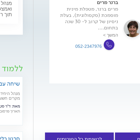
ברנר מרים
מנהל ה
מרים ברנר, מטפלת מינית
ואמצעי
מוסמכת (סקסולוגית), בעלת
תוך רח
ניסיון של קרוב ל- 30 שנה
בתחום....
המשך >
052-2347976
ללמוד ע
שיחה עם 
מנהל היחידה
מקרים חשוב 
מאת:
ד"ר סטנ
תאריך פרסום: /09/2023
סרטן כלי
ם
לרשימת כל הפורומים