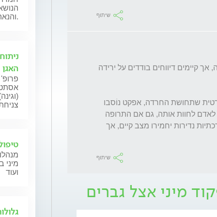
הנושאי
שיתוף
והנאה מינית.
ניתוח
האגן
מינוקסידיל אינו נחשב גורם שכיח לבעיות זיקפה, אך קיימים דיווחים בודדים על ירידה 
פרופ' 
אסתטי
(וגינה
אצל גברים עם בעיית זיקפה קיימת, ייתכן תיאורטית שתחושת החרדה, אפקט נוֹסבו 
צניחת 
(מצב שבו ציפייה שלילית לתופעת לוואי גורמת לאדם לחוות אותה, גם אם התרופה 
עצמה אינה הסיבה הישירה...) או השפעות מערכתיות נדירות יחמירו מצב קיים, אך 
טיפול
מנהלות
שיתוף
מיני ב
ועוד
וד מיני אצל גברים
גלולו