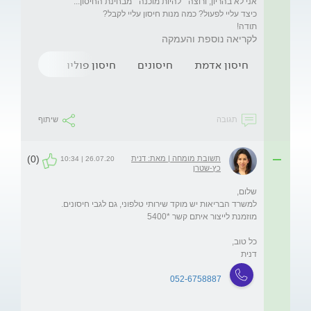
תודה!
לקריאה נוספת והעמקה
חיסון אדמת
חיסונים
חיסון פוליו
הריון
א
תגובה
שיתוף
(0)
תשובת מומחה | מאת: דנית
26.07.20 | 10:34
כץ-שטרן
דנית
052-6758887