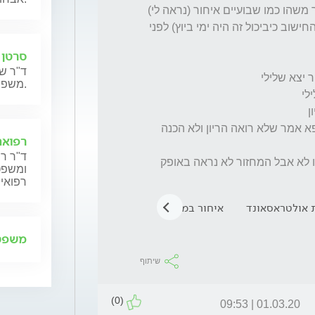
היו 3 שפיכות בתוכי בערך כשבוע וקצת (שלפי החישוב כיביכול זה היה ימי ביוץ) לפני 
סרטן 
ד"ר שנ
משפחותיהם.
נעשה גם אולטרסאונד בתקופת זמן הזאת הרופא אמר שלא רואה הריון ולא הכנה 
רפואה
ד"ר רן
ו לא אבל המחזור לא נראה באופק
ומשפט,
רפואית
 אולטראסאונד
איחור במחזור
הריון
משפט 
שיתוף
(0)
01.03.20 | 09:53