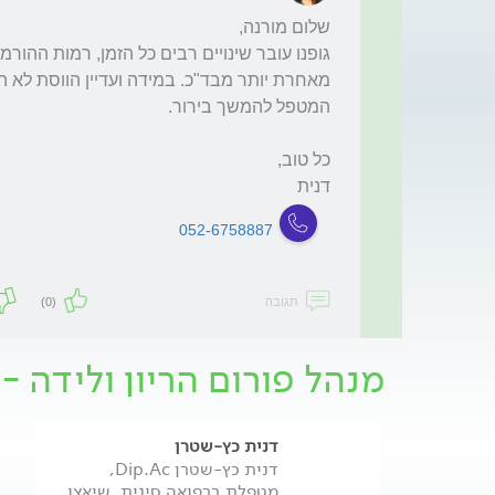
דנית
052-6758887
תגובה
(0)
מנהל פורום הריון ולידה -
דנית כץ-שטרן
דנית כץ-שטרן Dip.Ac,
מטפלת ברפואה סינית, שיאצו