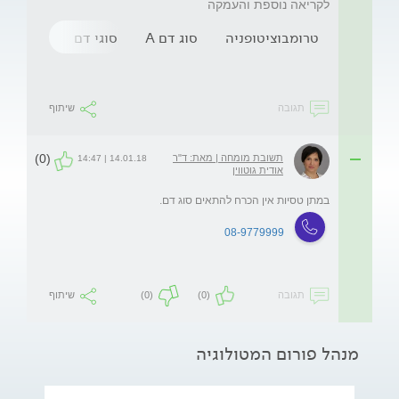
לקריאה נוספת והעמקה
טרומבוציטופניה
סוג דם A
סוגי דם
עירוי טס
תגובה
שיתוף
(0)
תשובת מומחה | מאת: ד"ר
14.01.18 | 14:47
אודית גוטווין
במתן טסיות אין הכרח להתאים סוג דם. 
08-9779999
תגובה
(0)
(0)
שיתוף
מנהל פורום המטולוגיה