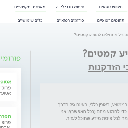
חיפוש רופאים
חיפוש חדרי לידה
מאמרים מקצועיים
תחומים רפואיים
פורומים רפואיים
כלים שימושיים
ה גיל מתחילים להופיע קמטים?
יע קמטים?
פורומי
י הזדקנות
אטופי
פרופ' 
אטופי
נכון שזה אינדווידואלי ותלוי בהמון גורמים, אבל בממוצע, באופן כללי, באיזה גיל בדרך 
כלל מתחילים הקמטים, ומה הכי מומלץ לעשות כדי להמנע מהם (ככל האפשר)? אני 
תפרחת
פרופ' 
אבחון וטיפול.