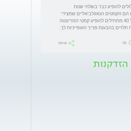
מיריאל, ככלל קמטי המניפה מצידי ההעיניים עלולים להופיע כבר בשלהי שנות 
העשרים, והקמטים העמוקים הראשונים להופיע הם הקמטים הנאזולביאליים שמצידי 
האף  המופיעים כבר בגיל 34 בד׳כ. לקראת גיל 40 מתחילים להופיע קמטי המריונטה 
בזויות הפה התחתונות. כמובן שקמטי זעף ומצח תלויים בהבעות פנייך האופייניות לך. 
(0)
שיתוף
 הזדקנות