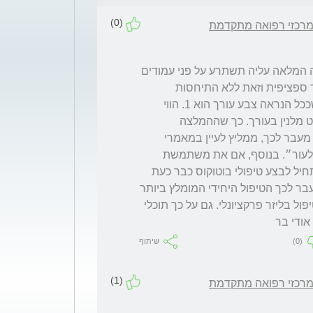
(0)
 מרכזי רפואה מתקדמת
מיריאל שלום. ובכן שאלת שאלה אשר התשובה המלאה עליה תשתרע על פני עמודים 
רבים. ״כיצד למנוע קמטים?״ אם נתיחס אלייך ספציפית וזאת ללא התיחסות 
לתורשה ונטייה להתקמטות הורים, הרי שנצין שככל הנראה צבע עורך הוא 1. הווי 
אומר, אינך מוגנת משמש כלל, בגלל שאין כמעט מלנין בעורך. כך שההמלצה 
הראשונה היא כמובן להמשיך ולהימנע משמש. מעבר לכך, ממליץ לעיין במאמרי 
אודות ״עשרת תוספי התזונה החשובים ביותר לעור״. בנוסף, אם את משתמשת 
במימיקה רבה בהתנהלותך עם קהל, שקלי להתחיל לבצע טיפולי בוטוקוס כבר כעת 
על מנת למנוע חריצת קמטי ההבעה בפנייך ומעבר לכך הטיפול היחידי המומלץ ביותר 
על מנת לעכב הופעת סימני גיל בצעירים הוא טיפול בליזר פרקציונלי. גם על כך תוכלי 
ודי בר
(0)
שיתוף
(1)
 מרכזי רפואה מתקדמת