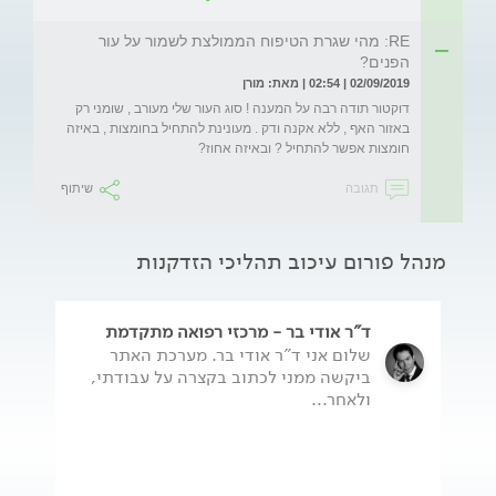
RE: מהי שגרת הטיפוח הממולצת לשמור על עור
הפנים?
02/09/2019 | 02:54 | מאת: מורן
דוקטור תודה רבה על המענה ! סוג העור שלי מעורב , שומני רק 
באזור האף , ללא אקנה ודק . מעונינת להתחיל בחומצות , באיזה 
חומצות אפשר להתחיל ? ובאיזה אחוז? 
תגובה
שיתוף
מנהל פורום עיכוב תהליכי הזדקנות
ד"ר אודי בר - מרכזי רפואה מתקדמת
שלום אני ד"ר אודי בר. מערכת האתר
ביקשה ממני לכתוב בקצרה על עבודתי,
ולאחר...