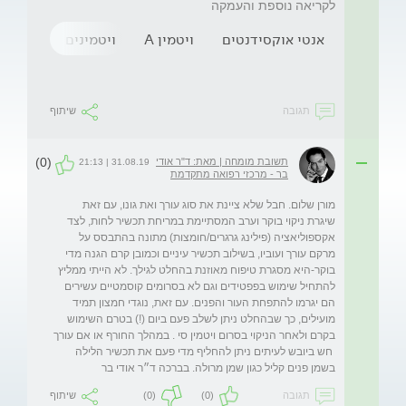
לקריאה נוספת והעמקה
אנטי אוקסידנטים
ויטמין A
ויטמינים
ויטמין C
תגובה
שיתוף
(0)
תשובת מומחה | מאת: ד"ר אודי
31.08.19 | 21:13
בר - מרכזי רפואה מתקדמת
מורן שלום. חבל שלא ציינת את סוג עורך ואת גונו, עם זאת 
שיגרת ניקוי בוקר וערב המסתיימת במריחת תכשיר לחות, לצד 
אקספוליאציה (פילינג גרגרים/חומצות) מתונה בהתבסס על 
מרקם עורך ועוביו, בשילוב תכשיר עיניים וכמובן קרם הגנה מדי 
בוקר-היא מסגרת טיפוח מאוזנת בהחלט לגילך. לא הייתי ממליץ 
להתחיל שימוש בפפטידים וגם לא בסרומים קוסמטיים עשירים 
הם יגרמו להתפחת העור והפנים. עם זאת, נוגדי חמצון תמיד 
מועילים, כך שבהחלט ניתן לשלב פעם ביום (!) בטרם השימוש 
בקרם ולאחר הניקוי בסרום ויטמין סי . במהלך החורף או אם עורך 
 חש ביובש לעיתים ניתן להחליף מדי פעם את תכשיר הלילה 
בשמן פנים קליל כגון שמן מרולה. בברכה ד״ר אודי בר
תגובה
(0)
(0)
שיתוף