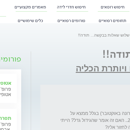
חיפוש רופאים
חיפוש חדרי לידה
מאמרים מקצועיים
תחומים רפואיים
פורומים רפואיים
כלים שימושיים
שלוש שאלות בבקשה... תודה!!
ודה!!
פורומי
ויותרת הכליה
אטופי
פרופ' 
אטופי
1) תמיד היה לי פרולקטין 800-900 (בדיקה אחרונה באוקטובר) בגלל ממצא על 
תפרחת
ההיפופיזה ובבדיקת דם של אתמול יצא לי 2600.. האם זה אומר שהגידול גדל? הייתי 
פרופ' 
אבחון וטיפול.