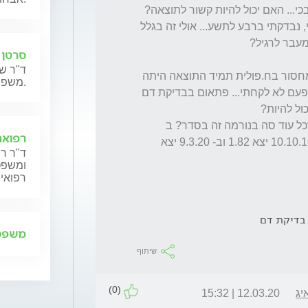
יום לפני הבדיקה היה לי יום לחוץ שכלל הרבה בכי... האם יכול להיות קשור לתוצאה? 
בלילה ישנתי ממש עמוק וחזק וקמתי בשש וחצי, נבדקתי ברבע לתשע... אולי זה בגלל 
סרטן 
ד"ר שנ
2) שאלה נוספת בבקשה- מאז ומעולה היה לי מחסור בח.פולית תמיד התוצאה היתה 
משפחותיהם.
בין 3 ל4. הייתי אמורה לקחת תוספים אבל אף פעם לא לקחתי... פתאום בבדיקת דם 
3) האם יש משמעות למגמת ירידה ב tsh. או שכל עוד סה בנורמה זה בסדר? ב 
רפואה
24.2.19 יצא לי 3.27. ב- 7.4.19 יצא 2.08. ב- 10.10.19 יצא 1.82 וב- 9.3.20 יצא 
ד"ר רן
ומשפט,
רפואית
משפט 
שיתוף
(0)
יג
12.03.20 | 15:32