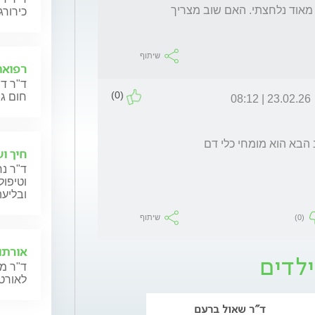
הכחלה באותו איזור שנעלמה לאחר מס' דקות. מאוד נלחצתי. האם שוב מצריך 
כירורג
שיתוף
רפואת
ד"ר דנ
(0)
חום גב
23.02.26 | 08:12
 הבא הוא מומחי כלי דם
חיך ו
ד"ר נח
וטיפול
ובליעה
(0)
שיתוף
אורתו
ילדים
ד"ר מנ
לאורטו
ד"ר שאול ברעם
ד"ר ליטל גורדין