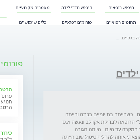
חיפוש רופאים
חיפוש חדרי לידה
מאמרים מקצועיים
תחומים רפואיים
פורומים רפואיים
כלים שימושיים
 בגפיים......
פורומי
ילדים
הרטבת
פרופ'
הנוגעי
הרטבה 
שלום ד"ר, תינוקת בת חודש. לפני שחרור מבי'ח - כשהייתה בת יומיים בכתה והייתה 
הכחלה של אזור המפשעות והרגליים. נשלחנו ע"י הרופאה לבדיקת אקו לב ונעשה א.ס 
מוח בטן ומפשעות. לא מצאו כלום. מאז לא חזר המקרה עד היום - הייתה חגורה 
כירורג
באיזור המפשעות בטרמפולינה ובכתה ואז כשהוצאתי אותה להחליף טיטול שוב הייתה 
ד"ר דנ