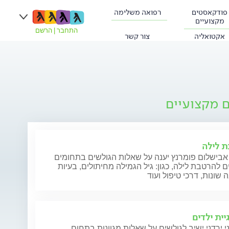
פודקאסטים
רפואה משלימה
מקצועיים
התחבר
|
הרשם
אקטואליה
צור קשר
ם מקצועיים
 לילה
 אבישלום פומרנץ יענה על שאלות הגולשים בתחומים
ם להרטבת לילה, כגון: גיל הגמילה מחיתולים, בעיות
שונות, דרכי טיפול ועוד
יית ילדים
י ירדני ישיב לגולשים על שאלות מגוונות בתחום