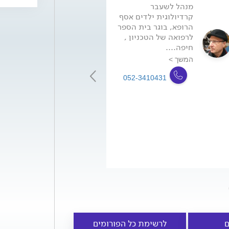
מנהל לשעבר
קרדיולוגית ילדים
קרדיולוגית ילדים אסף
ויועצת בכירה בת
הרופא, בוגר בית הספר
אקו לב עובר, בוג
לרפואה של הטכניון ,
אוניברסיטת תל
חיפה....
אביב,...
המשך >
המשך >
-7620620
052-3410431
ם
לרשימת כל הפורומים