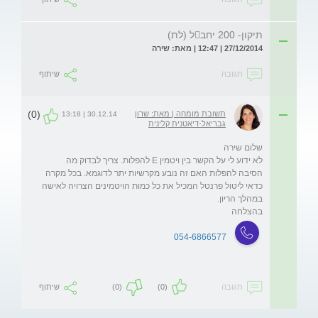
תיקון- 200 יחבל (לת)
27/12/2014 | 12:47 | מאת: שירה
תגובה
שיתוף
(0)
תשובת מומחה | מאת: שרון
30.12.14 | 13:18
גבריאל-דיאטנית קלינית
לא ידוע לי על הקשר בין ויטמין E להפלות. צריך לבדוק מה 
הסיבה להפלות האם זה נובע מקרשיות יתר לדוגמא. בכל מקרה 
כדאי ליטול פרנטל המכיל את כל כמות הויטמינים הצרויה לאישה 
בהצלחה
054-6866577
תגובה
(0)
(0)
שיתוף