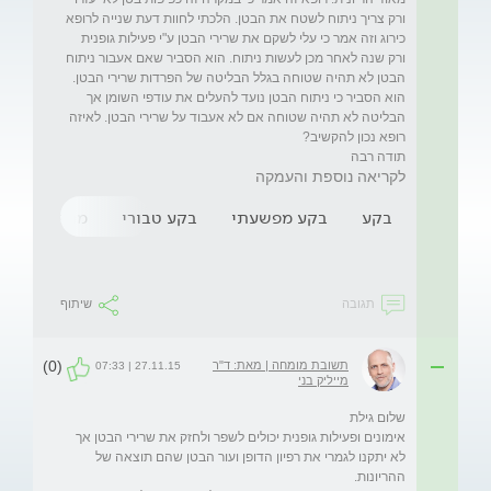
ורק צריך ניתוח לשטח את הבטן. הלכתי לחוות דעת שנייה לרופא 
כירוג וזה אמר כי עלי לשקם את שרירי הבטן ע"י פעילות גופנית 
ורק שנה לאחר מכן לעשות ניתוח. הוא הסביר שאם אעבור ניתוח 
הבטן לא תהיה שטוחה בגלל הבליטה של הפרדות שרירי הבטן. 
הוא הסביר כי ניתוח הבטן נועד להעלים את עודפי השומן אך 
הבליטה לא תהיה שטוחה אם לא אעבוד על שרירי הבטן. לאיזה 
תודה רבה
לקריאה נוספת והעמקה
בקע
בקע מפשעתי
בקע טבורי
מתיחת בטן
תגובה
שיתוף
(0)
תשובת מומחה | מאת: ד"ר
27.11.15 | 07:33
מייליק בני
אימונים ופעילות גופנית יכולים לשפר ולחזק את שרירי הבטן אך 
לא יתקנו לגמרי את רפיון הדופן ועור הבטן שהם תוצאה של 