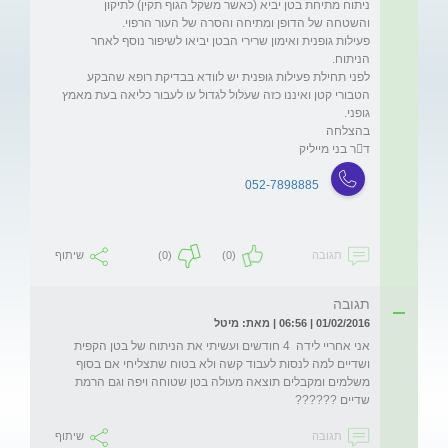
ניתוח מתיחת בטן יביא (כאשר משקל הגוף תקין) לתיקון 
פעילות גופנית ואימון שרירי הבטן יביאו לשיפור נוסף לאחר 
לפני תחילת פעילות גופנית יש לוודא בבדיקת רופא שהבקע 
הטבורי קטן ואיננו כזה שעלול לגדול עו לעבור כליאה בעת מאמץ 
דר בני מייליק
052-7898885
תגובה
(0)
(0)
שיתוף
תגובה
01/02/2016 | 06:56 | מאת: מיטל
אני אחריי לידה  4 חודשים ועשיתי את הניתוח של בטן הקפית 
ושדיים למה לנסות לעבוד קשה ולא בטוח שתצליחי אם בסוף 
משלמים ומקבלים תוצאה מעולה בטן שטוחה ויפה וגם הרמת 
שדיים ??????
תגובה
שיתוף