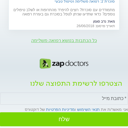
סוכרת 2: רפואה משלימה וטיפול טבעי
מתמודדים עם סוכרת? רוצים להיפרד מהתרופות או לשלב טיפולים
נוספים? כדאי שתדעו שניתן לטפל בסוכרת גם בעזרת רפואה
משלימה (אקופונקטורה, ביופידבק ודמיון מודרך), תוספי מזון וצמחי
מאת:
נדב סגמן
מרפא
תאריך פרסום: 26/06/2018
כל הכתבות בנושא רפואה משלימה
הצטרפו לרשימת התפוצה שלנו
אני מאשר/ת את
תנאי השימוש
ו
מדיניות הפרטיות
של דוקטורס
שלח