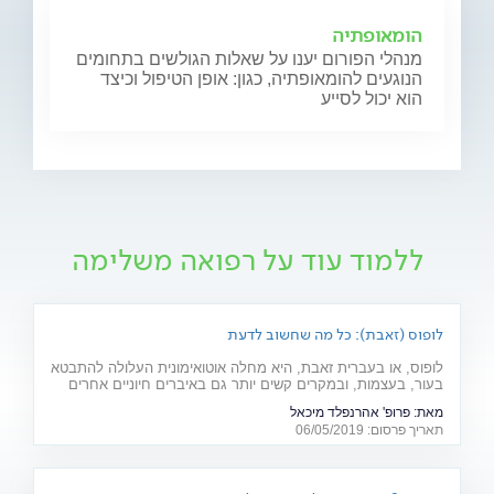
הומאופתיה
מנהלי הפורום יענו על שאלות הגולשים בתחומים
הנוגעים להומאופתיה, כגון: אופן הטיפול וכיצד
הוא יכול לסייע
ללמוד עוד על רפואה משלימה
לופוס (זאבת): כל מה שחשוב לדעת
לופוס, או בעברית זאבת, היא מחלה אוטואימונית העלולה להתבטא
בעור, בעצמות, ובמקרים קשים יותר גם באיברים חיוניים אחרים
רבים כמו לב, ריאות, כליות ומוח. מהם תסמיני המחל והגורמים
מאת:
פרופ' אהרנפלד מיכאל
לה? ומהו הטיפול המתקדם שנכנס לסל הבריאות בשנים
תאריך פרסום: 06/05/2019
האחרונות? כתבה לרגל יום המודעות למחלה (10.5)