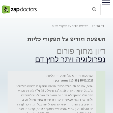
דף הבית
...
השפעת וזודיפ על תפקודי כליות
השפעת וזודיפ על תפקודי כליות
דיון מתוך פורום
נפרולוגיה ויתר לחץ דם
השפעת וזודיפ על תפקודי כליות
15/02/2026 | 10:38 | מאת: רבקה
שלום, אני בת 76 חולת סכרת. הרופא החליף לי תרופה סילריל 5 
מ״ג ב2 תרופות-וזודיפ 10 מ״ג ו נורמלול 25 מ״ג למרות שלחץ 
הדם שלי במעקב לא גבוה זה נעשה על מנת לעזור לתפקודי 
כליות. אך כאשר עשיתי בדיקת דם חוזרת אחרי טיפול של 3 
חודשים בתרופות החדשות יש שינוי לרעה בכל המדדים. gfr ירד 
מ30.2 ל23.8 ( אחרי שהיה יציב במשך 6 שנים) קראטנין עלה 