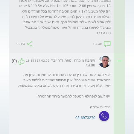
מ1.59 ל1.98. קראטנין בשתן עלה מ62 ל207 אלבומין/ קראטנין 
13. מיקרואבומין 2.68 . סוכר 105: hba1c עלה מ5 ל6.11 אפילו 
tsh עלה מ5.26 ל7.17 האם הסיבה להרעה בכל המדדים היא 
נטילת וזודיפ כתוב בעלון לצרכן שיכול להשפיע על בעיות כליות 
ולכן אסור לשימוש למי שסובל מכך. האם יש קשר ? מה אתה 
מציע לי לעשות במקרה הזה? איזה טיפול מומלץ לי במצבי? 
תודה רבה
תגובה
שיתוף
(0)
תשובת מומחה | מאת: ד"ר יובל
17.02.26 | 18:35
הורביץ
איני רואה קשר ישיר בין החלפת התרופות להחמרות אותן את 
המתארת. ואזודיפ ונורמלו אינן תרופות שמזיקות לכליות באופן 
בריאות שלמה
03-6973270