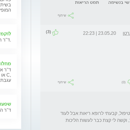
שי בנשימה
תמט הריאות
בשיתוף
המופי
שיתוף
(3)
לוקמי
רטן
23.05.20 | 22:23
ד"ר רון רם ישיב לשאלות בנושא לוקמיה והשתלות מח עצם.
מחלות
ד"ר אפ
עגבת ו
(0)
שיתוף
שפעת
ד"ר ה
בסיטי יצא לי תמט ריאות, מה ההשלכות ומה הטיפול, קבעתי לרופא ריאות אבל לעוד 
חודש וחצי. יש לי  קצת קוצר נשימה עייפות יתר, וקשה לי קצת כבר לעשות הליכות  