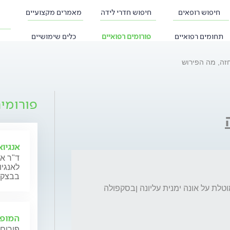
חיפוש רופאים
חיפוש חדרי לידה
מאמרים מקצועיים
תחומים רפואיים
פורומים רפואיים
כלים שימושיים
חזה, מה הפירוש
פורומי
אנגיו
ד"ר אב
לאנגי
בבצקו
בצילום חזה: יש הצללה הטרוגנית מינימלית המוטלת על אונה ימנית עליונה ןבסקפולה 
המופי
פורום 