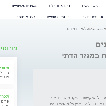
חיפוש רופאים
חיפוש חדרי לידה
מאמרים מקצועיים
תחומים רפואיים
פורומים רפואיים
כלים שימושיים
אמצעי מניעה ללא הורמונים
ים
פורומי
ות במגזר הדתי
אטופי
פרופ' 
אטופי
תפרחת
ניסיתי גלולות "שלי" וגלולת מינס, סבלתי מתופעות לוואי קשות. בעיקר מיגרנות. אני 
פרופ' 
לפני לידה ראשונה ולא יודעת אם התקן מתאים. האם תוכלי להמליץ על אמצעי מניעה 
אבחון וטיפול.