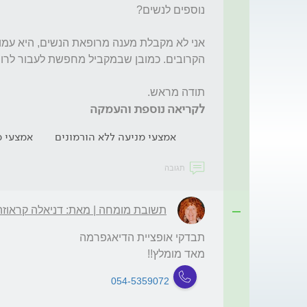
תודה מראש.

לקריאה נוספת והעמקה
אמצעי מניעה ללא הורמונים
אמצעי מ
תגובה
תשובת מומחה | מאת: דניאלה קראוזה
מאד מומלץ!!
054-5359072