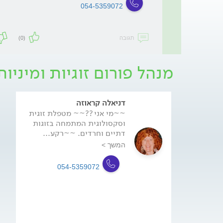
054-5359072
תגובה
(0)
מנהל פורום זוגיות ומיניו
דניאלה קראוזה
~~מי אני ??~~ מטפלת זוגית
וסקסולוגית המתמחה בזוגות
דתיים וחרדים. ~~רקע...
המשך >
054-5359072