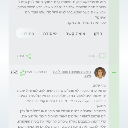
מזה מכאבי ראש חזקים ותחושת קבס. בנוסף חשוב לציין שיש לי 
כרגע פיסורה מדממת, אבל הקושי להוציא לא נובע מפחד מכאב, 
אלא צואה יבשה שהצטברה לגוש גדול מדי שלא עובר. מה 
עושים?
לקריאה נוספת והעמקה
חוקן
צואה קשה
פיסורה
בחילות
משלשל
תגובה
שיתוף
(62)
תשובת מומחה | מאת: ליאת
19.09.12 | 16:21
איבגי
פרפין וכדור לקסדין לא פועלים מיידית. לוקח להם לפחות 6 שעות 
עד שמתחילים לפעול. במצב של פיסורה פרפין יכול לעזור בסיכוך 
היציאות ובהקלה על הכאב. מדובר בשימוש קצר טווח ולא 
תכשירים שפועלים בטווח המיידי הם חוקנים או פתילות גליצרין. 
כדי להמנע ממצבים כאלה שיכולים להחמיר את בעיית הפיסורה, 
עלייך להגביר את צריכת הסיבים היומית שלך וכן את כמות המים 