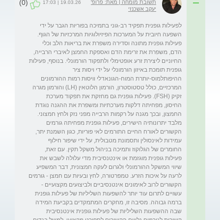
(0)
תשובת מומחה | מאת: פרופ'
19.03.26 | 17:03
יעקב אשכנזי
לפעילות גופנית תפקיד רב-גוני בתמיכה בפוריות הגבר על ידי 
השפעה חיובית על המערכות הפיזיולוגיות המרכזיות של הגוף. 
פעילות גופנית מתונה וסדירה משפרת את בריאות הלב וכלי 
הדם, משפרת את זרימת הדם ואספקת החמצן לאיברי הרבייה, 
החיוניים ליצירת זרע אופטימלי ולתפקוד הורמונלי. בנוסף, פעילות 
גופנית תומכת באיזון הורמונלי על ידי ויסות ציר 
ההיפותלמוס-יותרת המוח-הגונאדלי וויסות רמות ההורמונים 
המרכזיים, כולל טסטוסטרון, הורמון הלוטאין (LH) והורמון מגרה 
זקיק (FSH). פעילות גופנית גם מחזקת את תפקוד מערכת 
החיסון, מפחיתה דלקות מערכתיות ומשפרת את ההגנה נוגדת 
מלבד יתרונותיה הישירים, פעילות גופנית מפחיתה גורמים 
הקשורים לאורח החיים התורמים לאי פוריות, כגון השמנת יתר, 
עמידות לאינסולין ותסמונת מטבולית, על ידי שיפור חילוף 
החומרים של הגלוקוז ותמיכה בניהול משקל תקין. עם זאת, 
פעילות גופנית מוגזמת או אינטנסיבית מדי עלולה לשבש את 
שיווי המשקל ההורמונלי ולגרום לעקה חמצונית, דבר המשפיע 
לרעה על איכות הזרע. טמפרטורה, לחץ ובעיות עם חמצן - גורמים 
הקשורים לרוב לאימונים אינטנסיביים ולביצועים מקצועיים - 
עשויים לתרום עוד יותר להשפעות השליליות של פעילות גופנית 
ברמה גבוהה. מסיבה זו, מחקרים המתמקדים בקביעת המידה 
שבה ההשפעות השליליות של פעילות גופנית אינטנסיבית 
קשורות לגורמים נלווים הקשורים לספורט מקצועי, למשל בגדים 