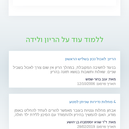
ללמוד עוד על הריון ולידה
הריון: לאכול נכון בשליש הראשון
בניגוד לחשיבה המקובלת, במהלך הריון אין שום צורך לאכול בשביל
שניים. שאלות ותשובות בנושא תזונה בהריון
מאת:
ענב ברגר-שמש
תאריך פרסום: 12/10/2006
4 מחלות נדירות שניתן למנוע
אבחון מחלות גנטיות בעובר מאפשר להורים לעתיד להחליט באופן
מודע, האם להמשיך בהיריון ולהתמודד עם הסיכון ללידת ילד חולה,
או להימנע מכך. כתבה מיוחדת לרגל יום המודעות למחלות נדירות
מאת:
ד"ר שגיא יוספסברג בן יהושע
(28.2)
תאריך פרסום: 28/02/2019