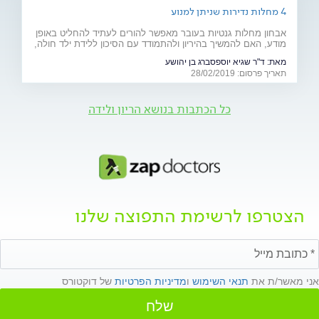
4 מחלות נדירות שניתן למנוע
אבחון מחלות גנטיות בעובר מאפשר להורים לעתיד להחליט באופן
מודע, האם להמשיך בהיריון ולהתמודד עם הסיכון ללידת ילד חולה,
או להימנע מכך. כתבה מיוחדת לרגל יום המודעות למחלות נדירות
מאת:
ד"ר שגיא יוספסברג בן יהושע
(28.2)
תאריך פרסום: 28/02/2019
כל הכתבות בנושא הריון ולידה
הצטרפו לרשימת התפוצה שלנו
אני מאשר/ת את
תנאי השימוש
ו
מדיניות הפרטיות
של דוקטורס
שלח