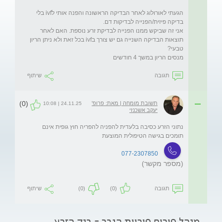
הגעתי לאורולוג לאחר הבדיקה הראשונה והפנה אותי לivf בלי 
אני זה שביקש ממנו הפנייה לבדיקת זרע נוספת. האם לאחר 
תוצאות הבדיקה השנייה גם יש צורך בivf בכל זאת ולא ניתן הריון 
מנסים הריון במשך 4 חודשים
תגובה
שיתוף
(0)
תשובת מומחה | מאת: פרופ'
24.11.25 | 10:08
יעקב אשכנזי
נתוני הזרע כסיבה בלעדית להפניה להפריה חוץ גופית אינם 
תומכים בגישה הטיפולית המוצעת
077-2307850
(מספר מקשר)
תגובה
(0)
(0)
שיתוף
מנהל פורום פוריות הגבר - בנק הזרע