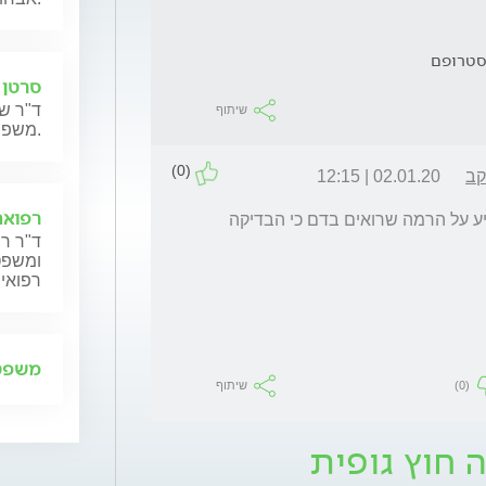
טרופם
סרטן 
ד"ר שנ
שיתוף
משפחותיהם.
(0)
קב
02.01.20 | 12:15
רפואה
הטיפול הזה אמור להספיק. הדופסטון לא משפיע על הרמה שרואים בדם כי הבדיקה 
ד"ר רן
ומשפט,
רפואית
משפט 
(0)
שיתוף
 חוץ גופית