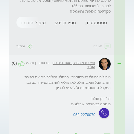
להכנס להריון? פתאום התחלתי לחשוש (הפסקתי ליטול גלולות 
לפני כ - 3 שבועות. בת 35)...
לקריאה נוספת והעמקה
טסטוסטרון
ספירת זרע
טיפול הורמונלי
תגובה
שיתוף
(0)
תשובת מומחה | מאת: ד"ר רונן
03.03.13 | 22:30
הולנד
טיפול הורמונלי בטסטוסטרון בהחלט יכול להוריד את ספירת 
הזרע, אבל הוא בהחלט לא תחליף לאמצעי מניעה.  גם גבר 
מומחה בכירורגיה אורולוגית
052-2270070