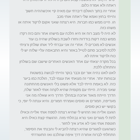
אחרי זה בתוך האולם דיברתי עם מאיה קיי איכשההיה חשוך 
הו. היינו ממש כמו חברות. היא רצתה שאני אקום לרקוד איתה או 
לא היה לי מצב רוח אז היא הלכה עם מישהו אחר והם כזה רקדו 
ממש כמה דקות בודדות וחזרו לשבת בשולחן שהיה בו עוד 
אנשים לא מוכרים לי. אחרי זה אני עברתי ליד אותו שולחן ורציתי 
ללכת לסיבוב סתם לטייל באזור והיא התבאסה עליי שלזה יש לי 
בכל מקרה יצאתי עם אחד האנשים האחרים שישבו שם בשולחן 
לאט לאט נהיה אור יום וכבר בוקר והייתי לבושה בפשטות 
ובנוחות יותר. אחרי זה מצאתי את עצמי לבד, הולכת כמו ביער 
כזה. לא באמת הייתי לבד אלא פשוט בלי האנשים מהחתונה 
שאני מכירה. הייתי עם מקומית שהיא לקחה אותי לאזור שלה, 
הדרך הייתה מאוד ארוכה ובמהלך הדרך היא שאלה מה אני 
מעדיפה, חמורים או סוסים ואמרתי חמורים. והיא ענתה לי יופי, כי 
הגענו אלייה ואז הרגיש לי שהיא רצתה לספח אותי אלייה וכאילו 
לתת לי מגורים ואני נורא נבהלתי מזה. הרגשתי קצת כאילו היא 
כשהגענו למגורים שהיא רצתה להביא לי והבנתי את הסיפור, 
התחלתי לברוח אחורה דרך איפה שהלכנו ואז התעוררתי