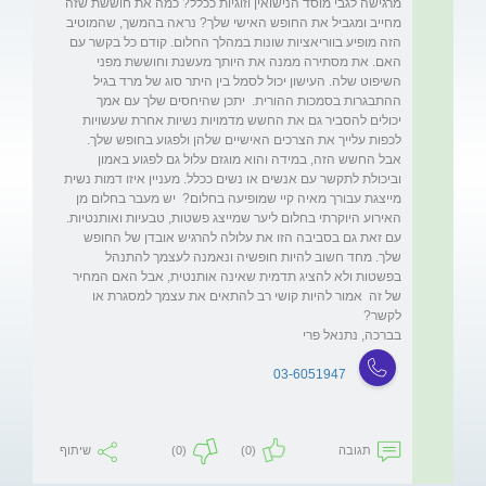
מרגישה לגבי מוסד הנישואין וזוגיות ככלל? כמה את חוששת שזה 
מחייב ומגביל את החופש האישי שלך? נראה בהמשך, שהמוטיב 
הזה מופיע בווריאציות שונות במהלך החלום. קודם כל בקשר עם 
האם. את מסתירה ממנה את היותך מעשנת וחוששת מפני 
השיפוט שלה. העישון יכול לסמל בין היתר סוג של מרד בגיל 
ההתבגרות בסמכות ההורית.  יתכן שהיחסים שלך עם אמך 
יכולים להסביר גם את החשש מדמויות נשיות אחרת שעשויות 
לכפות עלייך את הצרכים האישיים שלהן ולפגוע בחופש שלך. 
אבל החשש הזה, במידה והוא מוגזם עלול גם לפגוע באמון 
וביכולת לתקשר עם אנשים או נשים ככלל. מעניין איזו דמות נשית 
מייצגת עבורך מאיה קיי שמופיעה בחלום?  יש מעבר בחלום מן 
האירוע היוקרתי בחלום ליער שמייצג פשטות, טבעיות ואותנטיות. 
עם זאת גם בסביבה הזו את עלולה להרגיש אובדן של החופש 
שלך. מחד חשוב להיות חופשיה ונאמנה לעצמך להתנהל 
בפשטות ולא להציג תדמית שאינה אותנטית, אבל האם המחיר 
של זה  אמור להיות קושי רב להתאים את עצמך למסגרת או 
בברכה, נתנאל פרי
03-6051947
תגובה
(0)
(0)
שיתוף