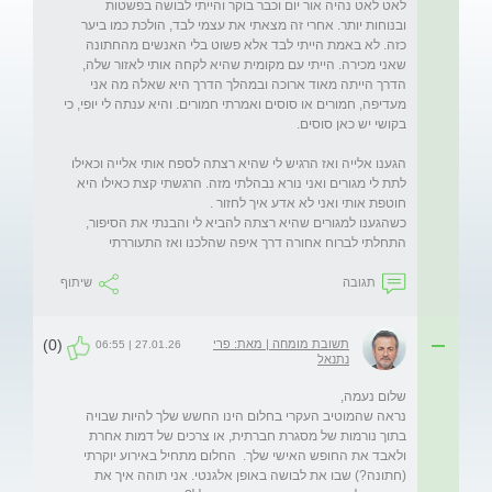
לאט לאט נהיה אור יום וכבר בוקר והייתי לבושה בפשטות 
ובנוחות יותר. אחרי זה מצאתי את עצמי לבד, הולכת כמו ביער 
כזה. לא באמת הייתי לבד אלא פשוט בלי האנשים מהחתונה 
שאני מכירה. הייתי עם מקומית שהיא לקחה אותי לאזור שלה, 
הדרך הייתה מאוד ארוכה ובמהלך הדרך היא שאלה מה אני 
מעדיפה, חמורים או סוסים ואמרתי חמורים. והיא ענתה לי יופי, כי 
הגענו אלייה ואז הרגיש לי שהיא רצתה לספח אותי אלייה וכאילו 
לתת לי מגורים ואני נורא נבהלתי מזה. הרגשתי קצת כאילו היא 
כשהגענו למגורים שהיא רצתה להביא לי והבנתי את הסיפור, 
התחלתי לברוח אחורה דרך איפה שהלכנו ואז התעוררתי
תגובה
שיתוף
(0)
תשובת מומחה | מאת: פרי
27.01.26 | 06:55
נתנאל
נראה שהמוטיב העקרי בחלום הינו החשש שלך להיות שבויה 
בתוך נורמות של מסגרת חברתית, או צרכים של דמות אחרת 
ולאבד את החופש האישי שלך.  החלום מתחיל באירוע יוקרתי 
(חתונה?) שבו את לבושה באופן אלגנטי. אני תוהה איך את 