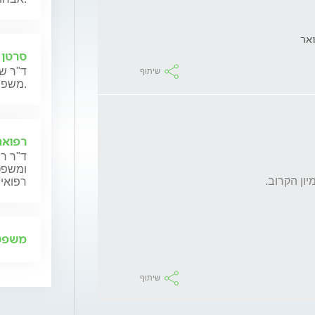
אר
סרטן 
ד"ר שנ
שיתוף
משפחותיהם.
רפואה
ד"ר רן
ומשפט,
רפואית
משפט 
שיתוף