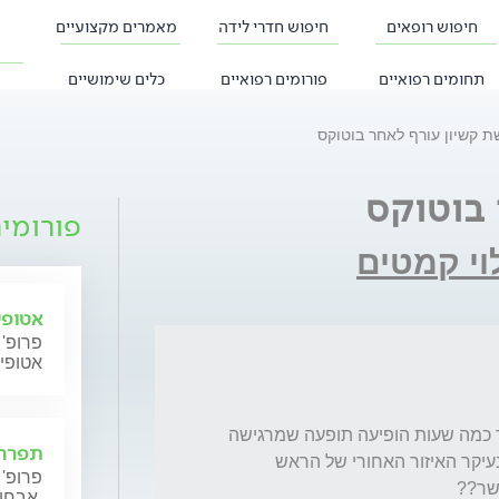
חיפוש רופאים
חיפוש חדרי לידה
מאמרים מקצועיים
תחומים רפואיים
פורומים רפואיים
כלים שימושיים
 קשיון עורף לאחר בוטוקס
בוטוקס
פורומי
וי קמטים
אטופי
פרופ' 
אטופי
אתמול הזרקתי בוטוקס למצח וצידי העין. לאחר כמה שעות הופיעה תופעה שמרגישה 
תפרחת
כמו קשיון עורף. מרגיש כאילו שרירי הקרקפת בעיקר האיזור האחורי של הראש 
פרופ' 
קשר??
אבחון וטיפול.