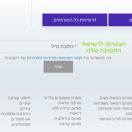
ם
לרשימת כל הפורומים
הצטרפו לרשימת
התפוצה שלנו
אני מאשר/ת את
תנאי השימוש
ו
מדיניות הפרטיות
של דוקטורס
שלח
פורום רפואת נשים
הסרת משקפים בלייזר
חיסוני קורונה
ושיפור הראיה
פורום רפואה משלימה
שיניים
פורום הרזיה ללא
ניתוחי חזה ומתיחת
עיניים
דיאטה
בטן
כירורגיה פלסטית
פורום נוירולוגיה
פורום פריון האישה
אורתופדים
פורום קורונה
פסיכולוגים