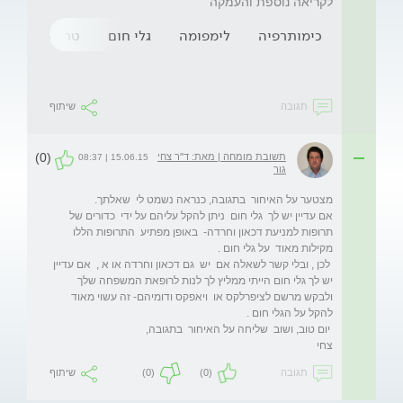
לקריאה נוספת והעמקה
כימותרפיה
לימפומה
גלי חום
טריפטורלין
תגובה
שיתוף
(0)
תשובת מומחה | מאת: ד"ר צחי
15.06.15 | 08:37
גור
אם עדיין יש לך  גלי חום  ניתן להקל עליהם על ידי  כדורים של 
תרופות למניעת דכאון וחרדה-  באופן מפתיע  התרופות הללו 
 לכן , ובלי קשר לשאלה אם  יש  גם דכאון וחרדה או א ,  אם עדיין 
יש לך גלי חום הייתי ממליץ לך לנות לרופאת המשפחה שלך 
ולבקש מרשם לציפרלקס או  ויאפקס ודומיהם- זה עשוי מאוד 
צחי
תגובה
(0)
(0)
שיתוף