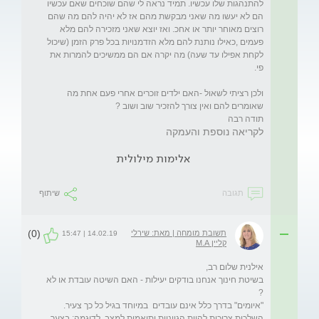
להתנהגות שלו עכשיו. תמיד נראה לי שהם שוכחים שאם עכשיו 
הם לא יעשו מה שאני מבקשת מהם אז לא יהיה להם מה שהם 
רוצים מאוחר יותר או אחכ. ואז יוצא שאני מזכירה להם מלא 
פעמים ,כאילו נותנת להם מלא הזדמנויות בכל פרק הזמן (שיכול 
לקחת אפילו עד שעה) מה יקרה אם הם ממשיכים להמרות את 
ולכן רציתי לשאול -האם ילדים זוכרים אחרי פעם אחת מה 
תודה רבה

לקריאה נוספת והעמקה
אלימות מילולית
תגובה
שיתוף
(0)
תשובת מומחה | מאת: שירלי
14.02.19 | 15:47
קליין M.A
בשיטת חינוך אנחנו בודקים יעילות - האם השיטה עובדת או לא 
"איומים" בדרך כלל אינם עובדים  במיוחד בגיל כל כך צעיר. 
השלכות צריכות להיות הגיוניות ותואמות למצב, לדוגמה: בצער 