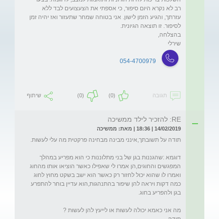
רב לא נקרא היום סיפור, כי אספתי את הצעצועים לבד ללא 
עזרתך, והגיע הזמן לישון. אני בטוחה שמחר שתעזור ואז יהיה זמן 
שירלי
054-4700979
תגובה
(0)
(0)
שיתוף
RE: להזכיר לילד ממשיכה
14/02/2019 | 18:36 | מאת: ממשיכה
דוגמא :שהגננות בגן של בני מתלוננות כי הוא מפריע במהלך 
המפגשים והחוגים,הן אמרו לי שאפילו כאשר הוציאו אותו מהחוג 
ואמרו לו שהוא יכול לחזור רק כאשר הוא ישב בשקט מחוץ לחוג 
כמה דקות ויראה להן שיפור בהתנהגות,הוא עדיין בוחר להתפרע 
תודה