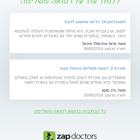
ללמוד עוד על רפואה משלימה
לופוס (זאבת): כל מה שחשוב לדעת
לופוס, או בעברית זאבת, היא מחלה אוטואימונית העלולה להתבטא
בעור, בעצמות, ובמקרים קשים יותר גם באיברים חיוניים אחרים
רבים כמו לב, ריאות, כליות ומוח. מהם תסמיני המחל והגורמים
מאת:
פרופ' אהרנפלד מיכאל
לה? ומהו הטיפול המתקדם שנכנס לסל הבריאות בשנים
תאריך פרסום: 06/05/2019
האחרונות? כתבה לרגל יום המודעות למחלה (10.5)
סוכרת 2: רפואה משלימה וטיפול טבעי
מתמודדים עם סוכרת? רוצים להיפרד מהתרופות או לשלב טיפולים
נוספים? כדאי שתדעו שניתן לטפל בסוכרת גם בעזרת רפואה
משלימה (אקופונקטורה, ביופידבק ודמיון מודרך), תוספי מזון וצמחי
מאת:
נדב סגמן
מרפא
תאריך פרסום: 26/06/2018
כל הכתבות בנושא רפואה משלימה