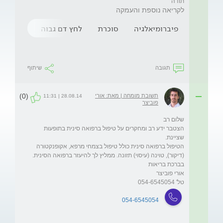
תודה 
לקריאה נוספת והעמקה
פיברומיאלגיה
סוכרת
לחץ דם גבוה
טיפול ב
תגובה
שיתוף
(0)
תשובת מומחה | מאת: אורי
28.08.14 | 11:31
פוביצר
הצטבר ידע רב ומחקרים על טיפול ברפואה סינית בתופעות 
הטיפול ברפואה סינית כולל טיפול בצמחי מרפא, אקופנקטורה 
טל' 054-6545054
054-6545054