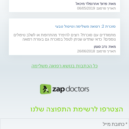
רבים כמו לב, ריאות, כליות ומוח. מהם תסמיני המחל והגורמים
מאת:
פרופ' אהרנפלד מיכאל
לה? ומהו הטיפול המתקדם שנכנס לסל הבריאות בשנים
תאריך פרסום: 06/05/2019
האחרונות? כתבה לרגל יום המודעות למחלה (10.5)
סוכרת 2: רפואה משלימה וטיפול טבעי
מתמודדים עם סוכרת? רוצים להיפרד מהתרופות או לשלב טיפולים
נוספים? כדאי שתדעו שניתן לטפל בסוכרת גם בעזרת רפואה
משלימה (אקופונקטורה, ביופידבק ודמיון מודרך), תוספי מזון וצמחי
מאת:
נדב סגמן
מרפא
תאריך פרסום: 26/06/2018
כל הכתבות בנושא רפואה משלימה
הצטרפו לרשימת התפוצה שלנו