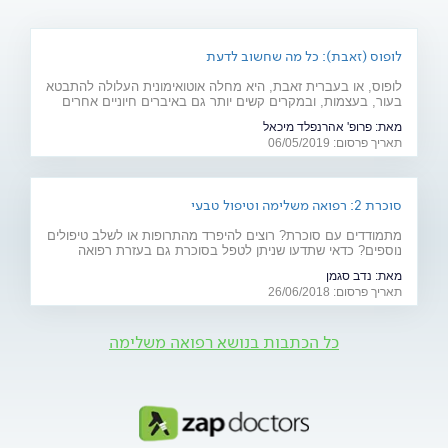
לופוס (זאבת): כל מה שחשוב לדעת
לופוס, או בעברית זאבת, היא מחלה אוטואימונית העלולה להתבטא
בעור, בעצמות, ובמקרים קשים יותר גם באיברים חיוניים אחרים
רבים כמו לב, ריאות, כליות ומוח. מהם תסמיני המחל והגורמים
מאת:
פרופ' אהרנפלד מיכאל
לה? ומהו הטיפול המתקדם שנכנס לסל הבריאות בשנים
תאריך פרסום: 06/05/2019
האחרונות? כתבה לרגל יום המודעות למחלה (10.5)
סוכרת 2: רפואה משלימה וטיפול טבעי
מתמודדים עם סוכרת? רוצים להיפרד מהתרופות או לשלב טיפולים
נוספים? כדאי שתדעו שניתן לטפל בסוכרת גם בעזרת רפואה
משלימה (אקופונקטורה, ביופידבק ודמיון מודרך), תוספי מזון וצמחי
מאת:
נדב סגמן
מרפא
תאריך פרסום: 26/06/2018
כל הכתבות בנושא רפואה משלימה