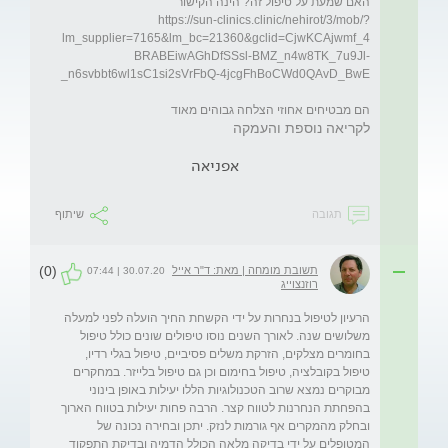
https://sun-clinics.clinic/nehirot/3/mob/?
lm_supplier=7165&lm_bc=21360&gclid=CjwKCAjwmf_4
BRABEiwAGhDfSSsl-BMZ_n4w8TK_7u9Jl-
הם מבטיחים אחוזי הצלחה גבוהים מאוד
לקריאה נוספת והעמקה
אפניאה
תגובה
שיתוף
(0)
תשובת מומחה | מאת: ד"ר אייל
30.07.20 | 07:44
רוזנצוייג
הרעיון לטיפול בנחרות על ידי הקשחת החיך הועלה לפני למעלה 
משלושים שנה. לאורך השנים נוסו טיפולים שונים כולל טיפול 
בחומרים מצלקים, הזרקת משלים פסיביים, טיפול בגלי רדיו, 
טיפול בקובלציה, טיפול בחימום וכן גם טיפול בלייזר. במחקרים 
מבוקרים נמצא שרוב הטכנולוגיות הללו יעילות באופן בינוני 
בהפחתת הנחרנות לטווח קצר. הרבה פחות יעילות בטווח הארוך 
ובחלק מהמקרים אף גורמות לנזק. יתכן ובחירה נכונה של 
המטופלים על ידי בדיקה מלאה הכולל הדמיה ובדיקת התפקוד 