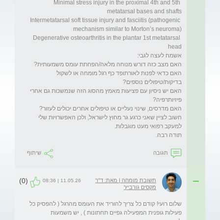
Minimal stress injury in the proximal 4th and 5th 
Intermetatarsal soft tissue injury and fasciitis (pathogenic 
Degenerative osteoarthritis in the plantar 1st metatarsal 
האם כדאי לפנות לאורתופד כף רגל מומחה או לשקול 
האם יש ניסיון עם פציעות מאמץ מהסוג הזה שנמשכות גם אחרי 
חשוב לציין שאני כרגע גר מחוץ לישראל, ולכן האפשרויות שלי 
תודה רבה.
תגובה
שיתוף
(0)
תשובת מומחה | מאת: ד"ר
11.05.26 | 08:36
מקסים גורביץ'
שלום רועי! קודם כל צריך להוריד את העומס מהרגל ( להפסיק כל 
פעילות גופנית המפעילה גפיים תחתונות ) , יש משמעות 