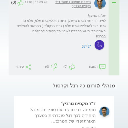
(0)
תשובת מומחה | מאת: ד"ר
18.03.26 | 11:04
מקסים גורביץ'
למיטב הבנתי הגבס שיש לך היום הוא לא גבס מלא, אלא סד 
גבס. רצוי להחליפו לגבס מלא ( גבס צירקולרי ) בהתאם להמלצת 
בברכה
*6742
תגובה
(0)
(0)
שיתוף
מנהלי פורום כף רגל וקרסול
ד"ר מקסים גורביץ'
מומחה בכירורגיה אורטופדית. מנהל
היחידה לכף רגל סוכרתית במערך
האורתופדי של המרכז...
המשך >