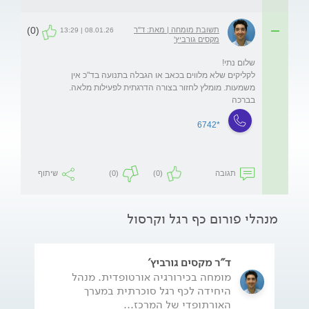
(0)
תשובת מומחה | מאת: ד"ר
08.01.26 | 13:29
מקסים גורביץ'
לקליקים שלא מלווים בכאב או הגבלה בתנועה בד"כ אין 
בברכה
*6742
תגובה
(0)
(0)
שיתוף
מנהלי פורום כף רגל וקרסול
ד"ר מקסים גורביץ'
מומחה בכירורגיה אורטופדית. מנהל
היחידה לכף רגל סוכרתית במערך
האורתופדי של המרכז...