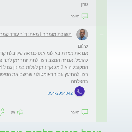
סוזן
תגובה
תשובת מומחה | מאת: ד"ר עודד קמחי
בהצלחה
054-2994042
תגובה
(0)