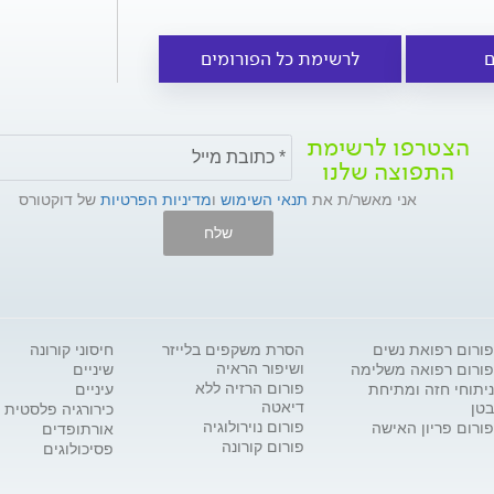
ם
לרשימת כל הפורומים
הצטרפו לרשימת
התפוצה שלנו
אני מאשר/ת את
תנאי השימוש
ו
מדיניות הפרטיות
של דוקטורס
שלח
פורום רפואת נשים
הסרת משקפים בלייזר
חיסוני קורונה
ושיפור הראיה
פורום רפואה משלימה
שיניים
פורום הרזיה ללא
ניתוחי חזה ומתיחת
עיניים
דיאטה
בטן
כירורגיה פלסטית
פורום נוירולוגיה
פורום פריון האישה
אורתופדים
פורום קורונה
פסיכולוגים