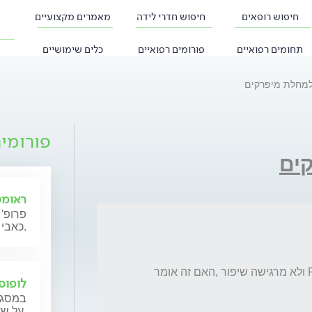
חיפוש רופאים
חיפוש חדרי לידה
מאמרים מקצועיים
תחומים רפואיים
פורומים רפואיים
כלים שימושיים
מחלת מיפרקים
פורומי
ים
ראומט
פרופ' 
כאבי מפרקים, מחלות מפרקים ומחלות אוטואימוניות בילדים.
לוקחת חודש ימים אלומיאנט 2 מ"ג למחלת RA ולא מרגישה שיפור ,האם זה אומר 
לופוס
במסגרת
על שאלות בנושאים אבחון וטיפול במחלת הזאבת.