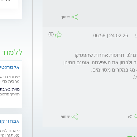
שיתוף
(0)
24.02.26 | 06:58
ללמוד ע
אם את נעזרת באולומיאנט כנראה שקיבלת קודם לכן תרופות אחרות שהפסיקו 
להועיל. אם זה המצב רצוי לתת יותר זמן לתרופה ולבחון את השפעתה. אומנם המינון 
אלטרנטיב
שירותי רפואה
מהבית כדי ל
מאת:
בשיבה ב
תאריך פרסום: /05/2022
(0)
שיתוף
אבחון קו
יצאתם לפנסי
מאותגר וקיי