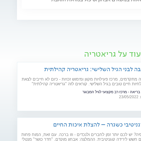
וד על גריאטריה
ה לבני הגיל השלישי: גריאטריה קהילתית
 מתקדמים, מרכז פעילויות מקוון ומימוש זכויות - כיום לא חייבים לצאת
חיות חיים טובים בגיל השלישי. קוראים לזה "גריאטריה קהילתית"
ריאה - מרכז רב מקצועי לגיל המבוגר
23
גניטיבי כשגרה – להצלת איכות החיים
ה? יש לכם יותר זמן לחברים ולנכדים - וזו ברכה. עם זאת, המוח פחות
ם חשש לירידה קוגניטיבית. ההמלצה: אבחון מוקדם, "חדר כושר" מנטלי