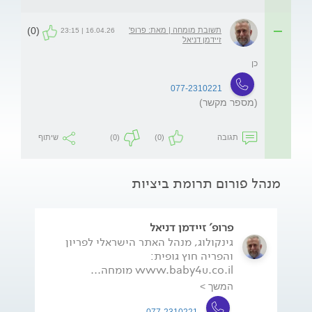
(0)
תשובת מומחה | מאת: פרופ'
16.04.26 | 23:15
זיידמן דניאל
כן
077-2310221
(מספר מקשר)
תגובה
(0)
(0)
שיתוף
מנהל פורום תרומת ביציות
פרופ' זיידמן דניאל
גינקולוג, מנהל האתר הישראלי לפריון
והפריה חוץ גופית:
www.baby4u.co.il מומחה...
המשך >
077-2310221