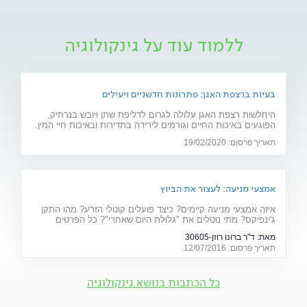
ללמוד עוד על גינקולוגיה
בעיות ברצפת האגן: פתרונות חדשניים ויעילים
היחלשות רצפת האגן עלולה לגרום לדליפת שתן ויובש בנרתיק,
הפוגעים באיכות החיים וגורמים לירידה בתדירות ובאיכות חיי המין.
חוששת מניתוח? 2 פתרונות חדשניים יפתרו את הבעיה: כיסא
תאריך פרסום: 19/02/2020
אלקטרומגנטי ולייזר וגינלי
אמצעי מניעה: לעצור את הביוץ
איזה אמצעי מניעה קיימים? כיצד פועלים קוטלי הזרע? מהו התקן
ג'ינפיקס? מתי נוטלים את "גלולת היום שאחרי"? כל הפרטים
המלאים - על אמצעי המניעה ויעילותם
מאת:
ד"ר ברונו רוזן-30605
תאריך פרסום: 12/07/2016
כל הכתבות בנושא גינקולוגיה