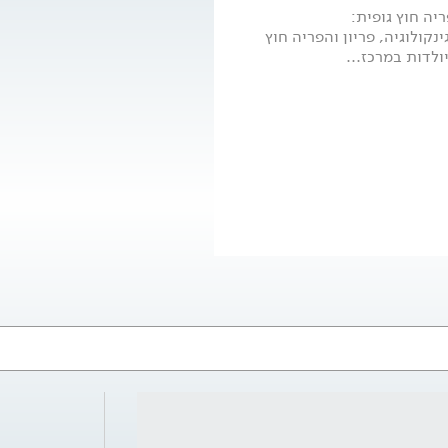
יה חוץ גופית:
יילדות, גינקולוגיה, פריון והפריה חוץ
ולדות במרכז...