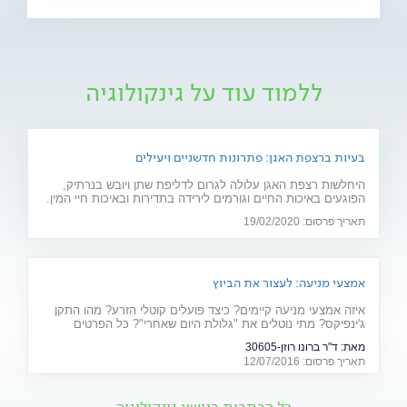
ללמוד עוד על גינקולוגיה
בעיות ברצפת האגן: פתרונות חדשניים ויעילים
היחלשות רצפת האגן עלולה לגרום לדליפת שתן ויובש בנרתיק,
הפוגעים באיכות החיים וגורמים לירידה בתדירות ובאיכות חיי המין.
חוששת מניתוח? 2 פתרונות חדשניים יפתרו את הבעיה: כיסא
תאריך פרסום: 19/02/2020
אלקטרומגנטי ולייזר וגינלי
אמצעי מניעה: לעצור את הביוץ
איזה אמצעי מניעה קיימים? כיצד פועלים קוטלי הזרע? מהו התקן
ג'ינפיקס? מתי נוטלים את "גלולת היום שאחרי"? כל הפרטים
המלאים - על אמצעי המניעה ויעילותם
מאת:
ד"ר ברונו רוזן-30605
תאריך פרסום: 12/07/2016