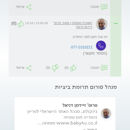
תגובה
שיתוף
(0)
תשובת מומחה | מאת: פרופ'
13.03.26 | 13:14
זיידמן דניאל
זה ערך תקין לפני החזרה.
077-2310221
(מספר מקשר)
תגובה
(0)
(0)
שיתוף
מנהל פורום תרומת ביציות
פרופ' זיידמן דניאל
גינקולוג, מנהל האתר הישראלי לפריון
והפריה חוץ גופית:
www.baby4u.co.il מומחה...
המשך >