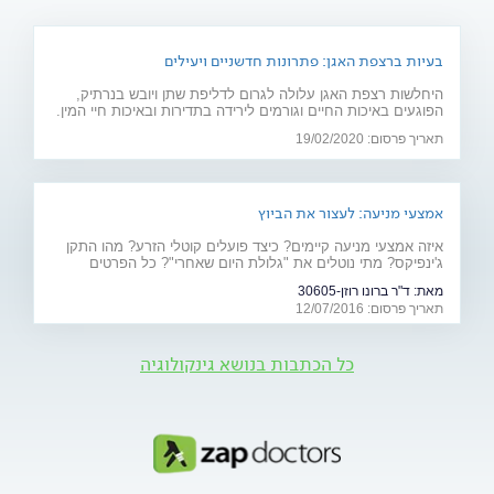
בעיות ברצפת האגן: פתרונות חדשניים ויעילים
היחלשות רצפת האגן עלולה לגרום לדליפת שתן ויובש בנרתיק,
הפוגעים באיכות החיים וגורמים לירידה בתדירות ובאיכות חיי המין.
חוששת מניתוח? 2 פתרונות חדשניים יפתרו את הבעיה: כיסא
תאריך פרסום: 19/02/2020
אלקטרומגנטי ולייזר וגינלי
אמצעי מניעה: לעצור את הביוץ
איזה אמצעי מניעה קיימים? כיצד פועלים קוטלי הזרע? מהו התקן
ג'ינפיקס? מתי נוטלים את "גלולת היום שאחרי"? כל הפרטים
המלאים - על אמצעי המניעה ויעילותם
מאת:
ד"ר ברונו רוזן-30605
תאריך פרסום: 12/07/2016
כל הכתבות בנושא גינקולוגיה