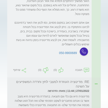
האור ממשיך להתקדם ולמלא את אזור הבטן העליונה, 
התחתונה, הרגליים וכל תא ותא בגופכם. בכל מקום שהאור נוגע, 
הוא משרה רוגע. כך, הוא ממלא את הגוף כולו ומשחרר ממנו כל 
אם אתם חשים כאב במקום מסוים, נסו לכוון את האור בדמיונכם 
לכיוונו והתמקדו בו. ניתן לבצע את המדיטציה בכל תנוחה 
שתבחרו: בשכיבה, בעמידה, בישיבה ובכל מקום: בבית, בים, 
בטיול ובכל מקום שמאפשר לאדם להיות עם עצמו ועם 
מחשבותיו. לעומת זאת, אין לבצע מדיטציה בזמן נהיגה או בעת 
שימוש בכלים חשמליים.
050-9900689
תגובה
(0)
(0)
שיתוף
RE: מדיטציה העוזרת למצבי לחץ וחרדה המשפיעים
על השינה
27/01/2022 | 11:44 | מאת: הדהרמה
מדיטציה היא גם כלי וגם תוצאה. בהגדרה מדיטציה היא מצב 
אשר בו אנחנו מחוברים לשקט הפנימי שלנו ואז הכל רגוע ושלווה 
מכסה את המיינד שלנו- וזו התוצאה. מדיטציה ככלי משמשת 