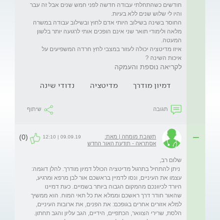
חודשים כשהתחלתי עבודה חדשה לפני חמש שנים אבל זה עבר 
החוסר בשינה בשילוב היותי אדם לחוץ ובשילוב עבודה במשרה 
מלאה ולימודי תואר שני אינם הופכים אותי לרגועה יותר בלשון 
איזו מדיטציה יכולה לעזור במצבי לחץ חרדה המשפיעים על 
איכות השינה ?
לקריאה נוספת והעמקה
דמיון מודרך
מדיטציה
נדודי שינה
תגובה
שיתוף
(0)
תשובת מומחה | מאת:
09.09.19 | 12:10
אסתראה - תודעת האור החדש
 ניתן להתחיל בתרגול מדיטציה הכולל דמיון מודרך. להלן דוגמה: 
עצמו את העיניים, ונסו לדמיין בראשכם אור לבן מרפא ומרגיע, 
היורד לכיוונכם מהמקום הגבוה ביותר בשמיים. כעת דמיינו 
שהאור חודר דרך ראשכם וממלא את כל תאי המוח. הוא ממשיך 
למלא אזורים אחרים בגופכם: את הפנים, את ארובות העיניים, 
הלסת, שרירי הצוואר, הכתפיים, הידיים, הגב עליון והגב תחתון. 