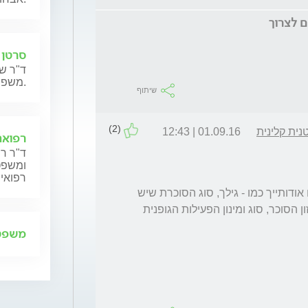
סרטן 
ד"ר שנ
משפחותיהם.
שיתוף
(2)
נית קלינית
01.09.16 | 12:43
רפואה
ד"ר רן
ומשפט,
רפואית
על מנת לנסות לענות לך אזדקק למספר נתונים אודותייך כמו - גילך, סוג הסוכרת שיש 
לך, מידת האיזון שלך, תרופות שאת נוטלת לאיזון הסוכר, סוג ומינון הפעילות הגופנית 
משפט 