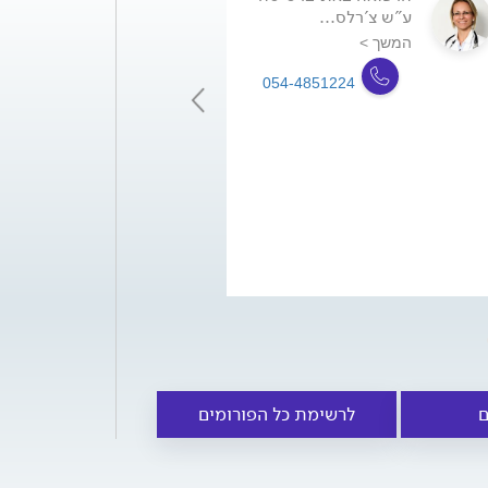
ע"ש צ'רלס...
המשך >
054-4851224
8521050
ם
לרשימת כל הפורומים