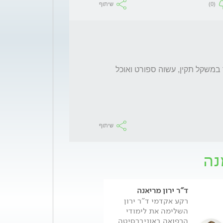
(0)
שיתוף
שאלתי על כמות הגרמים המותרים לאדם בוגר במשקל תקין, עשוה ספורט ואוכל 
שיתוף
נה
ד"ר ירון מריאנה
עינת מזור דיאטנ
רקע אקדמי ד"ר ירון
קלינית
השלימה את לימודי
המשך >
הרפואה באוניברסיטה