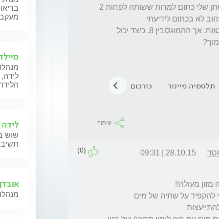
4.אני לוקחת פרנטל ופלורדיקס( ברזל נוזלי) השתן שלי כתום למרות ששותה לפחות 2 
בריאות
מעקב ה
5. יש לי תלסמיה מינור. הברזל והפריטין שלי בטווח. אך ההמוגלובין 8. כיצד יכול 
מיילד
מנהלות
לידה, 
תלסמיה מיינור
כורכום
ויטמין e
ויטמין C
הלידה,
לידה 
שיתוף
שוש בל
תשיב 
(0)
סד
28.10.15 | 09:31
אובדן 
מנהלות