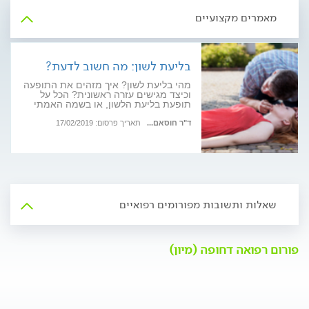
מאמרים מקצועיים
בליעת לשון: מה חשוב לדעת?
מהי בליעת לשון? איך מזהים את התופעה
וכיצד מגישים עזרה ראשונית? הכל על
תופעת בליעת הלשון, או בשמה האמתי
והמדויק יותר – צניחת בסיס הלשון. מדריך
חירום מקיף וחשוב
ד"ר חוסאם...
תאריך פרסום: 17/02/2019
שאלות ותשובות מפורומים רפואיים
פורום רפואה דחופה (מיון)