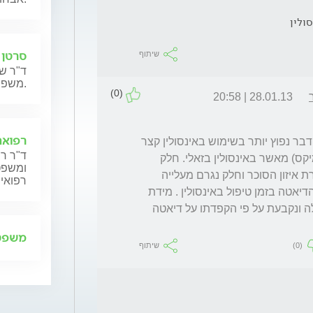
ולין
סרטן 
שיתוף
ד"ר שנ
משפחותיהם.
(0)
28.01.13 | 20:58
רפואה
הטיפול באינסולין עלול להיות כרוך בהשמנה. הדבר נפוץ יותר בשימוש באינסולין קצר 
ד"ר רן
פעולה לפני הארוחות או בתערובות אינסולין (מיקס) מאשר באינסולין בזאלי. חלק 
ומשפט,
מההשמנה נובע מחזרה למשקל הקודם עם חזרת איזון הסוכר וחלק נגרם מעלייה 
רפואית
אמיתית במשקל. לכן מומלץ להקפיד ביתר על הדיאטה בזמן טיפול באינסולין . מידת 
ההשמנה אינה קבועה- היא שונה בין חולה לחולה ונקבעת על פי הקפדתו על דיאטה 
משפט 
(0)
שיתוף