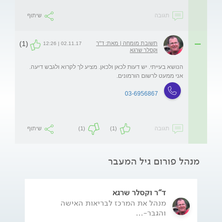
תגובה
שיתוף
(1)
תשובת מומחה | מאת: ד"ר
02.11.17 | 12:26
וקסלר שרגא
הנושא בעייתי. יש דעות לכאן ולכאן. מציע לך לקרוא ולגבש דיעה. 
אני ממעט לרשום הורמונים.
03-6956867
תגובה
(1)
(1)
שיתוף
מנהל פורום גיל המעבר
ד"ר וקסלר שרגא
מנהל את המרכז לבריאות האישה
והגבר-...