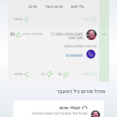
גלי חום
סרטן השד
סרטן
תגובה
שיתוף
(0)
תשובת מומחה | מאת: ד"ר
22.10.17 | 15:42
וקסלר שרגא
איני מכיר טיפולים נוספים.
03-6956867
תגובה
(0)
(1)
שיתוף
מנהל פורום גיל המעבר
ד"ר וקסלר שרגא
מנהל את המרכז לבריאות האישה